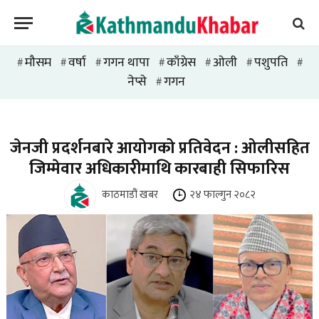
मौसम
वर्षा
गगन थापा
काँग्रेस
ओली
पशुपति
#
#
#
#
#
#
#
नेप्से
गगन
#
जेनजी प्रदर्शनबारे आयोगको प्रतिवेदन : ओलीसहित
जिम्मेवार अधिकारीमाथि कारबाही सिफारिस
काठमाडौं खबर
२४ फाल्गुन २०८२