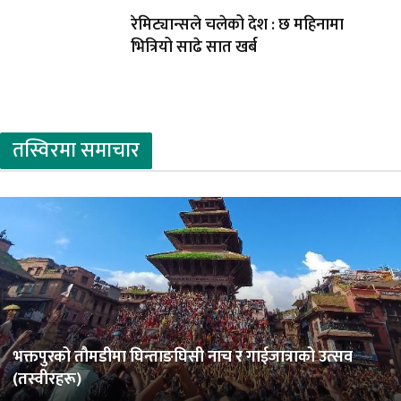
रेमिट्यान्सले चलेको देश : छ महिनामा
भित्रियो साढे सात खर्ब
तस्विरमा समाचार
भक्तपुरको तौमडीमा घिन्ताङघिसी नाच र गाईजात्राको उत्सव
(तस्वीरहरू)