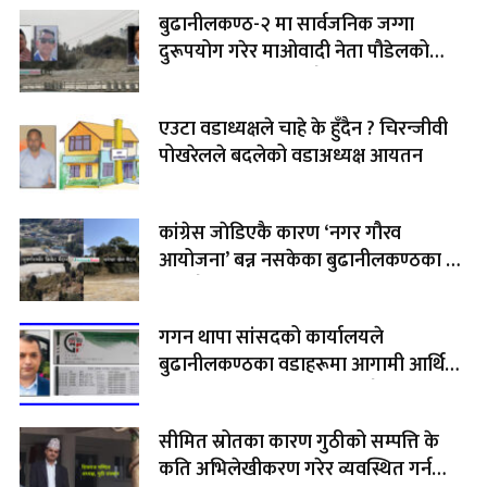
बुढानीलकण्ठ-२ मा सार्वजनिक जग्गा
दुरूपयोग गरेर माओवादी नेता पौडेलको
जग्गामा जाने सडक बन्दै
एउटा वडाध्यक्षले चाहे के हुँदैन ? चिरन्जीवी
पोखरेलले बदलेको वडाअध्यक्ष आयतन
कांग्रेस जाेडिएकै कारण ‘नगर गौरव
आयोजना’ बन्न नसकेका बुढानीलकण्ठका दुई
खेल मैदान
गगन थापा सांसदको कार्यालयले
बुढानीलकण्ठका वडाहरूमा आगामी आर्थिक
वर्षका लागि योजना संकलन गर्दै
सीमित स्रोतका कारण गुठीको सम्पत्ति के
कति अभिलेखीकरण गरेर व्यवस्थित गर्न