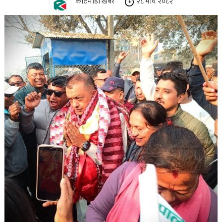
काठमाडौं खबर
२८ माघ २०८२