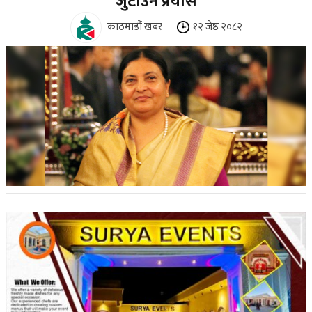
जुटाउने प्रयास
काठमाडौं खबर
१२ जेष्ठ २०८२