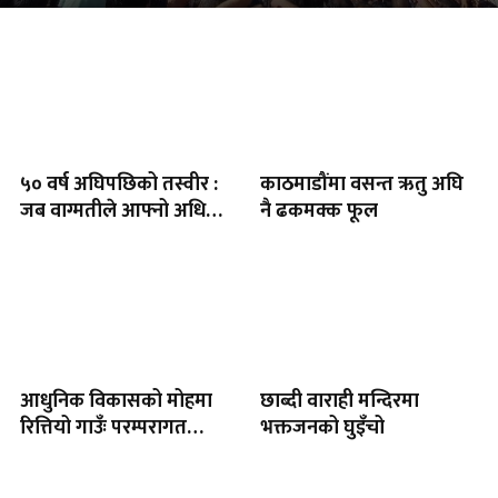
५० वर्ष अघिपछिको तस्वीर :
काठमाडौंमा वसन्त ऋतु अघि
जब वाग्मतीले आफ्नो अधिकार
नै ढकमक्क फूल
खोज्यो
आधुनिक विकासको मोहमा
छाब्दी वाराही मन्दिरमा
रित्तियो गाउँः परम्परागत
भक्तजनको घुइँचो
जनजीवन र संस्कृति नष्ट !