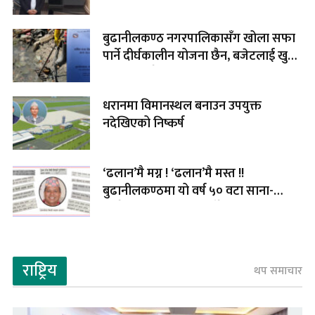
सकिएन
बुढानीलकण्ठ नगरपालिकासँग खोला सफा
पार्ने दीर्घकालीन योजना छैन, बजेटलाई खुद्रा
बनाएर सक्दै !
धरानमा विमानस्थल बनाउन उपयुक्त
नदेखिएको निष्कर्ष
‘ढलान’मै मग्न ! ‘ढलान’मै मस्त !!
बुढानीलकण्ठमा यो वर्ष ५० वटा साना-
मझौला सडक “ढलान” हुँदै !
राष्ट्रिय
थप समाचार