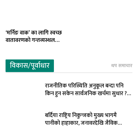
‘मर्निङ वाक’ का लागि स्वच्छ
वातावरणको गन्तव्यस्थल
बनिरहेकाे सामाखुशी छेउको
‘रानीबारी वन’
विकास/पूर्वाधार
थप समाचार
राजनीतिक परिस्थिति अनुकूल बन्दा पनि
किन हुन सकेन सार्वजनिक खर्चमा सुधार ?
यस्तो छ सरकारको स्पष्टीकरण
बर्दिया राष्ट्रिय निकुन्जको मुख्य भागमै
पानीको हाहाकार, जनावरदेखि जैविक
बिबिधतासमेत संकटमा !