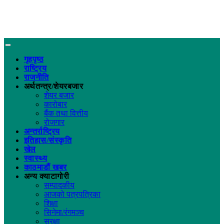
गृहपृष्ठ
राष्ट्रिय
राजनीति
अर्थतन्त्र/शेयरबजार
शेयर बजार
कारोबार
बैंक तथा वित्तीय
रोजगार
अन्तर्राष्ट्रिय
इतिहास/संस्कृति
खेल
स्वास्थ्य
काठमाडौं खबर
अन्य क्याटागोरी
सम्पादकीय
आजको पत्रपत्रिका
शिक्षा
सिनेमा/रंगमञ्च
सुरक्षा