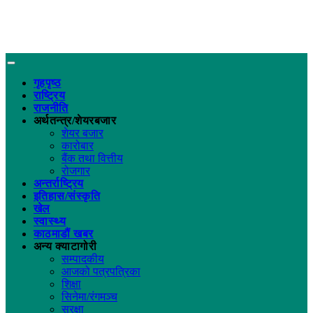
गृहपृष्ठ
राष्ट्रिय
राजनीति
अर्थतन्त्र/शेयरबजार
शेयर बजार
कारोबार
बैंक तथा वित्तीय
रोजगार
अन्तर्राष्ट्रिय
इतिहास/संस्कृति
खेल
स्वास्थ्य
काठमाडौं खबर
अन्य क्याटागोरी
सम्पादकीय
आजको पत्रपत्रिका
शिक्षा
सिनेमा/रंगमञ्च
सुरक्षा