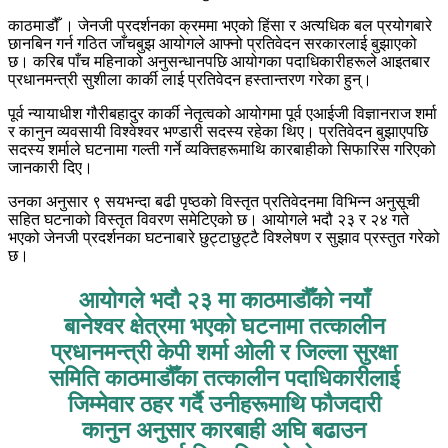
काठमाडौँ । जेनजी प्रदर्शनका क्रममा भएको हिंसा र अत्यधिक बल प्रयोगबारे
छानबिन गर्न गठित जाँचबुझ आयोगले आफ्नो प्रतिवेदन सरकारलाई बुझाएको
छ। करिब पाँच महिनाको अनुसन्धानपछि आयोगका पदाधिकारीहरूले आइतबार
प्रधानमन्त्री सुशीला कार्की लाई प्रतिवेदन हस्तान्तरण गरेका हुन्।
पूर्व न्यायाधीश गौरीबहादुर कार्की नेतृत्वको आयोगमा पूर्व एआईजी विज्ञानराज शर्मा
र कानुन व्यवसायी विश्वेश्वर भण्डारी सदस्य रहेका थिए। प्रतिवेदन बुझाएपछि
सदस्य शर्माले घटनामा गल्ती गर्ने व्यक्तिहरूमाथि कारबाहीको सिफारिस गरिएको
जानकारी दिए।
उनका अनुसार ९ सयभन्दा बढी पृष्ठको विस्तृत प्रतिवेदनमा विभिन्न अनुसूची
सहित घटनाको विस्तृत विवरण समेटिएको छ। आयोगले भदौ २३ र २४ गते
भएको जेनजी प्रदर्शनका घटनाबारे छुट्टाछुट्टै विश्लेषण र सुझाव प्रस्तुत गरेको
छ।
आयोगले भदौ २३ मा काठमाडौँको नयाँ
बानेश्वर क्षेत्रमा भएको घटनामा तत्कालीन
प्रधानमन्त्री केपी शर्मा ओली र जिल्ला सुरक्षा
समिति काठमाडौँका तत्कालीन पदाधिकारीलाई
जिम्मेवार ठहर गर्दै उनीहरूमाथि फौजदारी
कानुन अनुसार कारबाही अघि बढाउन