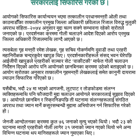
सरकारलाई सिफारिस गरेको छ।
आयोगको सिफारिस कार्यान्वयन भएमा तत्कालीन प्रधानमन्त्री ओली तथा
काठमाडौँका तत्कालीन प्रमुख जिल्ला अधिकारी छविलाल रिजाल विरुद्ध मुलुकी
अपराध संहिता–२०७४ अनुसार मुद्दा चल्न सक्ने सम्भावना रहेको स्रोतले
जनाएको छ। प्रदर्शनका क्रममा गोली चलाउने आदेश दिएको आरोप प्रमुख
जिल्ला अधिकारी रिजालमाथि लाग्दै आएको छ।
त्यसबेला गृह मन्त्री रमेश लेखक, गृह सचिव गोकर्णमणि दुवाडी तथा प्रहरी
महानिरीक्षक चन्द्रकुवेर खापुङ थिए। प्रदर्शनकारीहरूले संसद् भवन घेरेपछि
आईजीपी खापुङले प्रहरीको सञ्चार सेट ‘वाकीटकी’ मार्फत गोली चलाउन
निर्देशन दिएको आरोप पनि आयोगको छानबिनका क्रममा उठेको बताइएको छ।
आयोग स्रोतका अनुसार तत्कालीन गृहमन्त्री लेखकलाई समेत कानुनी दायरामा
ल्याउन सिफारिस गरिएको छ।
यसैबीच, भदौ २४ मा भएको आगजनी, लुटपाट र तोडफोडमा संलग्न
व्यक्तिहरूमाथि पनि फौजदारी मुद्दा चलाउन आयोगले सरकारलाई सुझाव दिएको
छ। आयोगले छानबिन र स्क्रिनिङपछि ती घटनामा संलग्नहरूलाई संगठित
अपराध तथा ज्यान मार्ने कसुरसम्बन्धी मुद्दामा अभियोजन गर्न सिफारिस गरेको
हो।
जेनजी आन्दोलनका क्रममा कुल ७६ जनाको मृत्यु भएको थियो। भदौ २३ को
घटनामा मात्रै प्रहरीको गोली लागेर २१ जनाको ज्यान गएको थियो भने अन्य
विभिन्न घटनामा थप मानिसहरूले ज्यान गुमाएका थिए।