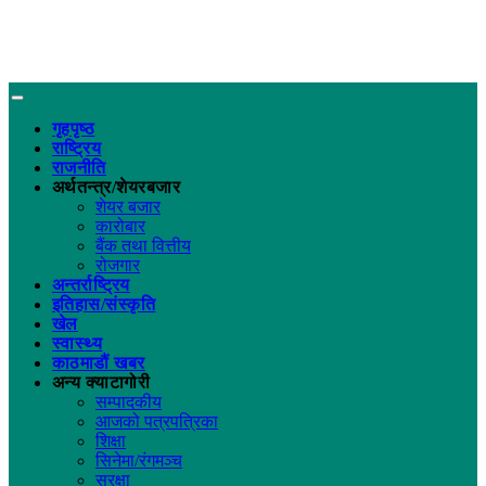
गृहपृष्ठ
राष्ट्रिय
राजनीति
अर्थतन्त्र/शेयरबजार
शेयर बजार
कारोबार
बैंक तथा वित्तीय
रोजगार
अन्तर्राष्ट्रिय
इतिहास/संस्कृति
खेल
स्वास्थ्य
काठमाडौं खबर
अन्य क्याटागोरी
सम्पादकीय
आजको पत्रपत्रिका
शिक्षा
सिनेमा/रंगमञ्च
सुरक्षा