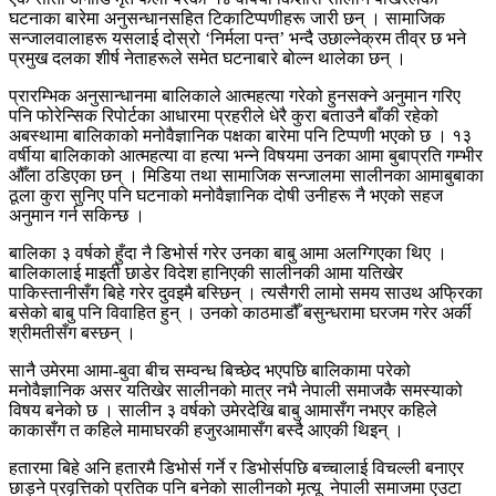
घटनाका बारेमा अनुसन्धानसहित टिकाटिप्पणीहरू जारी छन् । सामाजिक
सन्जालवालाहरू यसलाई दोस्रो ‘निर्मला पन्त’ भन्दै उछाल्नेक्रम तीव्र छ भने
प्रमुख दलका शीर्ष नेताहरूले समेत घटनाबारे बोल्न थालेका छन् ।
प्रारम्भिक अनुसान्धानमा बालिकाले आत्महत्या गरेको हुनसक्ने अनुमान गरिए
पनि फोरेन्सिक रिपोर्टका आधारमा प्रहरीले धेरै कुरा बताउनै बाँकी रहेको
अबस्थामा बालिकाको मनोवैज्ञानिक पक्षका बारेमा पनि टिप्पणी भएको छ । १३
वर्षीया बालिकाको आत्महत्या वा हत्या भन्ने विषयमा उनका आमा बुबाप्रति गम्भीर
औँला ठडिएका छन् । मिडिया तथा सामाजिक सन्जालमा सालीनका आमाबुबाका
ठूला कुरा सुनिए पनि घटनाको मनोवैज्ञानिक दोषी उनीहरू नै भएको सहज
अनुमान गर्न सकिन्छ ।
बालिका ३ वर्षको हुँदा नै डिभोर्स गरेर उनका बाबु आमा अलग्गिएका थिए ।
बालिकालाई माइती छाडेर विदेश हानिएकी सालीनकी आमा यतिखेर
पाकिस्तानीसँग बिहे गरेर दुवइमै बस्छिन् । त्यसैगरी लामो समय साउथ अफ्रिका
बसेको बाबु पनि विवाहित हुन् । उनको काठमाडौँ बसुन्धरामा घरजम गरेर अर्की
श्रीमतीसँग बस्छन् ।
सानै उमेरमा आमा-बुवा बीच सम्वन्ध बिच्छेद भएपछि बालिकामा परेको
मनोवैज्ञानिक असर यतिखेर सालीनको मात्र नभै नेपाली समाजकै समस्याको
विषय बनेको छ । सालीन ३ वर्षको उमेरदेखि बाबु आमासँग नभएर कहिले
काकासँग त कहिले मामाघरकी हजुरआमासँग बस्दै आएकी थिइन् ।
हतारमा बिहे अनि हतारमै डिभोर्स गर्ने र डिभोर्सपछि बच्चालाई विचल्ली बनाएर
छाड्ने प्रवृत्तिको प्रतिक पनि बनेको सालीनको मृत्यू नेपाली समाजमा एउटा