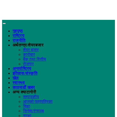
गृहपृष्ठ
राष्ट्रिय
राजनीति
अर्थतन्त्र/शेयरबजार
शेयर बजार
कारोबार
बैंक तथा वित्तीय
रोजगार
अन्तर्राष्ट्रिय
इतिहास/संस्कृति
खेल
स्वास्थ्य
काठमाडौं खबर
अन्य क्याटागोरी
सम्पादकीय
आजको पत्रपत्रिका
शिक्षा
सिनेमा/रंगमञ्च
सुरक्षा