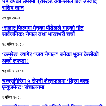
५५ वर्षको उमेरमा प्रोस्टेड क्यान्सरले बिते उस्ताद
राशिद खान
२५ पुष २०८०
‘सलार’फिल्ममा मेनुका पौडेलले गाएको गीत
सार्वजनिकः नेपाल तथा भारतभरी चर्चा
२८ मंसिर २०८०
‘कमरेड’ त्यागेर “जय नेपाल” बनेका भुवन केसीको
अर्को लफडा !
१३ मंसिर २०८०
चन्द्रागिरिमा ५ रोपनी क्षेत्रफलमा ‘ड्रिम वल्ड
एम्युजमेन्ट’ संचालनमा
९ मंसिर २०८०