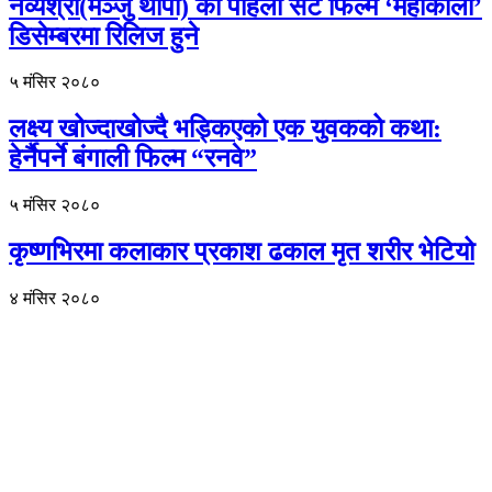
नव्यश्री(मञ्जु थापा) को पहिलो सर्ट फिल्म ‘महाकाली’
डिसेम्बरमा रिलिज हुने
५ मंसिर २०८०
लक्ष्य खोज्दाखोज्दै भड्किएको एक युवकको कथा:
हेर्नैपर्ने बंगाली फिल्म “रनवे”
५ मंसिर २०८०
कृष्णभिरमा कलाकार प्रकाश ढकाल मृत शरीर भेटियो
४ मंसिर २०८०