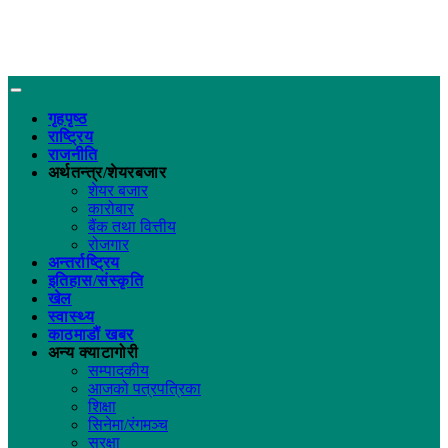
गृहपृष्ठ
राष्ट्रिय
राजनीति
अर्थतन्त्र/शेयरबजार
शेयर बजार
कारोबार
बैंक तथा वित्तीय
रोजगार
अन्तर्राष्ट्रिय
इतिहास/संस्कृति
खेल
स्वास्थ्य
काठमाडौं खबर
अन्य क्याटागोरी
सम्पादकीय
आजको पत्रपत्रिका
शिक्षा
सिनेमा/रंगमञ्च
सुरक्षा