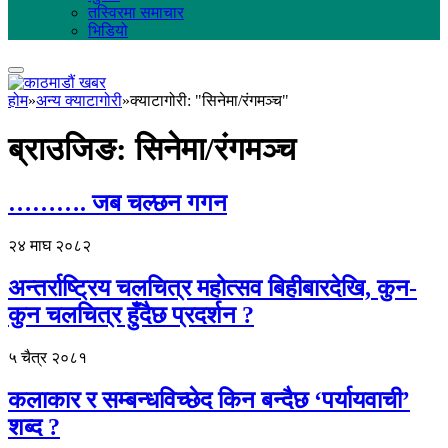
तस्विरमा समाचार
भिडियो
होम
»
अन्य क्याटागोरी
»
क्याटागोरी: "सिनेमा/रंगमञ्च"
ब्राउजिङ:
सिनेमा/रंगमञ्च
………. जब चल्छन गगन
२४ माघ २०८२
अन्तर्राष्ट्रिय चलचित्र महोत्सव बिहीबारदेखि, कुन-
कुन चलचित्र हुँदैछ प्रदर्शन ?
५ चैत्र २०८१
कलाकार र सम्बन्धविच्छेद किन बन्दैछ ‘पर्यायवाची’
शब्द ?