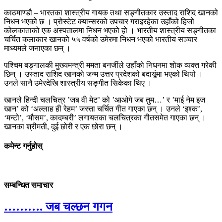
काठमाण्डौ – भारतका शास्त्रीय गायक तथा सङ्गीतकार उस्ताद राशिद खानको
निधन भएको छ । प्रोस्टेट क्यान्सरको उपचार गराइरहेका उहाँको हिजो
कोलकाताको एक अस्पतालमा निधन भएको हो । भारतीय शास्त्रीय सङ्गीतका
चर्चित कलाकार खानको ५५ वर्षको उमेरमा निधन भएको भारतीय सञ्चार
माध्यमले जनाएका छन् ।
पश्चिम बङ्गालकी मुख्यमन्त्री ममता बनर्जीले उहाँको निधनमा शोक व्यक्त गरेकी
छिन् । उस्ताद राशिद खानको जन्म उत्तर प्रदेशको बदायूंमा भएको थियो ।
उनले सानै उमेरदेखि शास्त्रीय सङ्गीत सिकेका थिए ।
खानले हिन्दी चलचित्र ’जब वी मेट’ को ’आओगे जब तुम…’ र ’माई नेम इज
खान’ को ‘अल्लाह ही रेहम’ जस्ता चर्चित गीत गाएका छन् । उनले ‘इश्क’,
‘मन्टो’, ‘मौसम’, कादम्बरी’ लगायतका चलचित्रका गीतसमेत गाएका छन् ।
खानका श्रीमती, दुई छोरी र एक छोरा छन् ।
कमेन्ट गर्नुहोस्
सम्बन्धित समाचार
………. जब चल्छन गगन