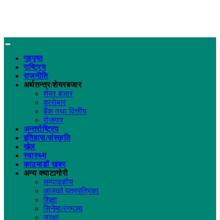
गृहपृष्ठ
राष्ट्रिय
राजनीति
अर्थतन्त्र/शेयरबजार
शेयर बजार
कारोबार
बैंक तथा वित्तीय
रोजगार
अन्तर्राष्ट्रिय
इतिहास/संस्कृति
खेल
स्वास्थ्य
काठमाडौं खबर
अन्य क्याटागोरी
सम्पादकीय
आजको पत्रपत्रिका
शिक्षा
सिनेमा/रंगमञ्च
सुरक्षा