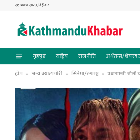
२१ श्रावण २०८३, बिहीबार
गृहपृष्ठ
राष्ट्रिय
राजनीति
अर्थतन्त्र/शेयरब
होम
अन्य क्याटागोरी
सिनेमा/रंगमञ्च
प्रधानमन्त्री ओली
»
»
»