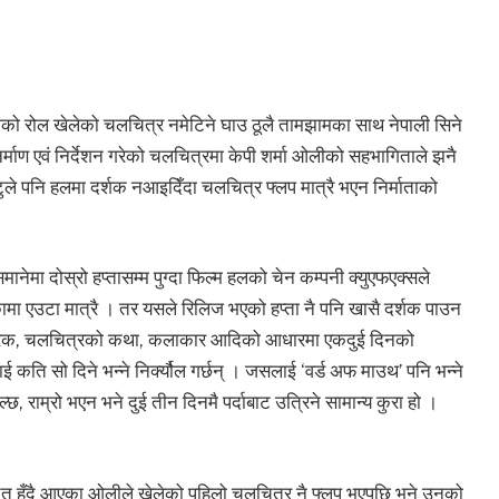
त्रीको रोल खेलेको चलचित्र नमेटिने घाउ ठूलै तामझामका साथ नेपाली सिने
्माण एवं निर्देशन गरेको चलचित्रमा केपी शर्मा ओलीको सहभागिताले झनै
ुले पनि हलमा दर्शक नआइदिँदा चलचित्र फ्लप मात्रै भएन निर्माताको
नेमा दोस्रो हप्तासम्म पुग्दा फिल्म हलको चेन कम्पनी क्युएफएक्सले
मा एउटा मात्रै । तर यसले रिलिज भएको हप्ता नै पनि खासै दर्शक पाउन
वितरक, चलचित्रको कथा, कलाकार आदिको आधारमा एकदुई दिनको
कति सो दिने भन्ने निर्क्यौल गर्छन् । जसलाई ‘वर्ड अफ माउथ’ पनि भन्ने
्छ, राम्रो भएन भने दुई तीन दिनमै पर्दाबाट उत्रिने सामान्य कुरा हो ।
 हुँदै आएका ओलीले खेलेको पहिलो चलचित्र नै फ्लप भएपछि भने उनको