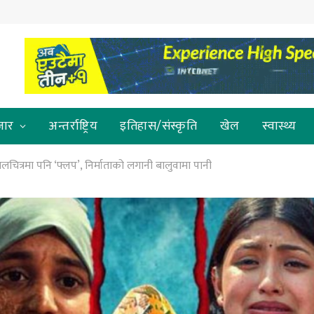
जार
अन्तर्राष्ट्रिय
इतिहास/संस्कृति
खेल
स्वास्थ्य
 चलचित्रमा पनि ‘फ्लप’, निर्माताको लगानी बालुवामा पानी