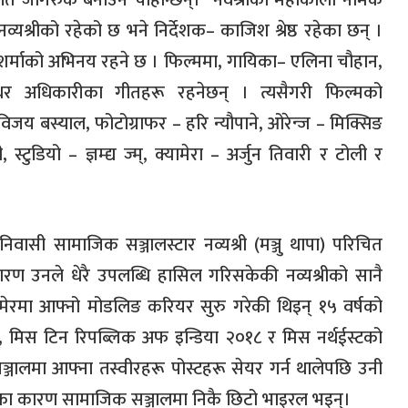
नव्यश्रीको रहेको छ भने निर्देशक
–
काजिश श्रेष्ठ रहेका छन् ।
र्माको अभिनय रहने छ । फिल्ममा
,
गायिका
–
एलिना चौहान
,
ीधर अधिकारीका गीतहरू रहनेछन् । त्यसैगरी फिल्मको
विजय बस्याल
,
फोटोग्राफर
–
हरि न्यौपाने
,
ओरेन्ज
–
मिक्सिङ
ी
,
स्टुडियो
–
ज्ञम्द्य ज्म्
,
क्यामेरा
–
अर्जुन तिवारी र टोली र
वासी सामाजिक सञ्जालस्टार नव्यश्री
(
मञ्जु थापा
)
परिचित
 कारण उनले धेरै उपलब्धि हासिल गरिसकेकी नव्यश्रीको सानै
उमेरमा आफ्नो मोडलिङ करियर सुरु गरेकी थिइन् १५ वर्षको
,
मिस टिन रिपब्लिक अफ इन्डिया २०१८ र मिस नर्थईस्टको
ञ्जालमा आफ्ना तस्वीरहरू पोस्टहरू सेयर गर्न थालेपछि उनी
ुहारका कारण सामाजिक सञ्जालमा निकै छिटो भाइरल भइन्।