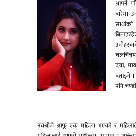
आफ्नै पर
बारेमा उ
साथीको 
बिताइरह
उनीहरुक
चलचित्रम
दया
,
माय
बताइने ।
पनि चण्ड
नवश्रीले आफू एक महिला भएको र महिलाले 
महिलालाई आफ्नो अधिकार
,
सम्मान र शक्तिप