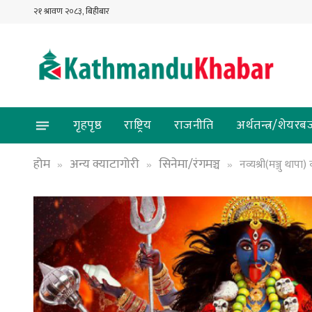
२१ श्रावण २०८३, बिहीबार
गृहपृष्ठ
राष्ट्रिय
राजनीति
अर्थतन्त्र/शेयरब
होम
अन्य क्याटागोरी
सिनेमा/रंगमञ्च
नव्यश्री(मञ्जु थाप
»
»
»