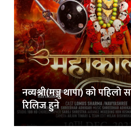
नव्यश्री(मञ्जु थापा) को पहिलो 
रिलिज हुने