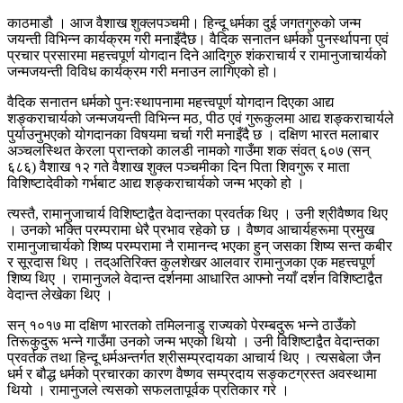
काठमाडौ । आज वैशाख शुक्लपञ्चमी। हिन्दू धर्मका दुई जगतगुरुको जन्म
जयन्ती विभिन्न कार्यक्रम गरी मनाइँदैछ। वैदिक सनातन धर्मको पुनर्स्थापना एवं
प्रचार प्रसारमा महत्त्वपूर्ण योगदान दिने आदिगुरु शंकराचार्य र रामानुजाचार्यको
जन्मजयन्ती विविध कार्यक्रम गरी मनाउन लागिएको हो।
वैदिक सनातन धर्मको पुनःस्थापनामा महत्त्वपूर्ण योगदान दिएका आद्य
शङ्कराचार्यको जन्मजयन्ती विभिन्न मठ, पीठ एवं गुरूकुलमा आद्य शङ्कराचार्यले
पुर्याउनुभएको योगदानका विषयमा चर्चा गरी मनाइँदै छ । दक्षिण भारत मलाबार
अञ्चलस्थित केरला प्रान्तको कालडी नामको गाउँमा शक संवत् ६०७ (सन्
६८६) वैशाख १२ गते वैशाख शुक्ल पञ्चमीका दिन पिता शिवगुरू र माता
विशिष्टादेवीको गर्भबाट आद्य शङ्कराचार्यको जन्म भएको हो ।
त्यस्तै, रामानुजाचार्य विशिष्टाद्वैत वेदान्तका प्रवर्तक थिए । उनी श्रीवैष्णव थिए
। उनको भक्ति परम्परामा धेरै प्रभाव रहेको छ । वैष्णव आचार्यहरूमा प्रमुख
रामानुजाचार्यको शिष्य परम्परामा नै रामानन्द भएका हुन् जसका शिष्य सन्त कबीर
र सूरदास थिए । तद्अतिरिक्त कुलशेखर आलवार रामानुजका एक महत्त्वपूर्ण
शिष्य थिए । रामानुजले वेदान्त दर्शनमा आधारित आफ्नो नयाँ दर्शन विशिष्टाद्वैत
वेदान्त लेखेका थिए ।
सन् १०१७ मा दक्षिण भारतको तमिलनाडु राज्यको पेरम्बदुरू भन्ने ठाउँको
तिरूकुदुरू भन्ने गाउँमा उनको जन्म भएको थियो । उनी विशिष्टाद्वैत वेदान्तका
प्रवर्तक तथा हिन्दू धर्मअन्तर्गत श्रीसम्प्रदायका आचार्य थिए । त्यसबेला जैन
धर्म र बौद्ध धर्मको प्रचारका कारण वैष्णव सम्प्रदाय सङ्कटग्रस्त अवस्थामा
थियो । रामानुजले त्यसको सफलतापूर्वक प्रतिकार गरे ।