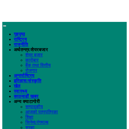
गृहपृष्ठ
राष्ट्रिय
राजनीति
अर्थतन्त्र/शेयरबजार
शेयर बजार
कारोबार
बैंक तथा वित्तीय
रोजगार
अन्तर्राष्ट्रिय
इतिहास/संस्कृति
खेल
स्वास्थ्य
काठमाडौं खबर
अन्य क्याटागोरी
सम्पादकीय
आजको पत्रपत्रिका
शिक्षा
सिनेमा/रंगमञ्च
सुरक्षा