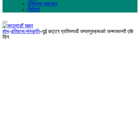
तस्विरमा समाचार
भिडियो
होम
»
इतिहास/संस्कृति
»
दुई कट्टर प्रतिस्पर्धी जगतगुरुहरूको जन्मजयन्ती एकै
दिन