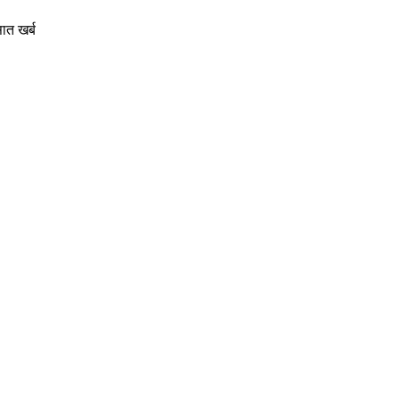
ात खर्ब