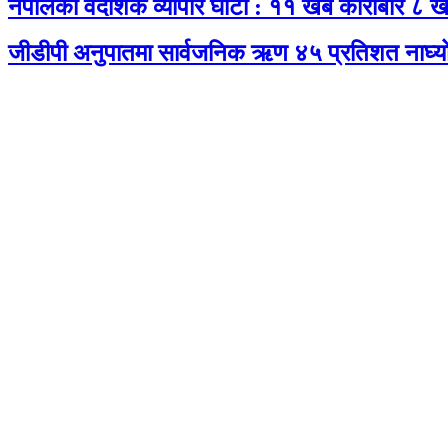
नेपालको वैदेशिक व्यापार घाटा : ११ खर्ब कारोबार ८ खर
जीडीपी अनुपातमा सार्वजनिक ऋण ४५ प्रतिशत नाघ्य