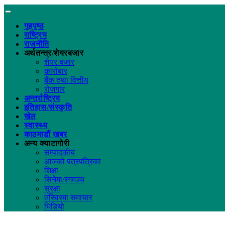
गृहपृष्ठ
राष्ट्रिय
राजनीति
अर्थतन्त्र/शेयरबजार
शेयर बजार
कारोबार
बैंक तथा वित्तीय
रोजगार
अन्तर्राष्ट्रिय
इतिहास/संस्कृति
खेल
स्वास्थ्य
काठमाडौं खबर
अन्य क्याटागोरी
सम्पादकीय
आजको पत्रपत्रिका
शिक्षा
सिनेमा/रंगमञ्च
सुरक्षा
तस्विरमा समाचार
भिडियो