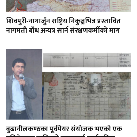
शिवपुरी-नागार्जुन राष्ट्रिय निकुञ्जभित्र प्रस्तावित
नागमती बाँध अन्यत्र सार्न संरक्षणकर्मीको माग
बुढानीलकण्ठका पूर्वमेयर संयोजक भएको एक