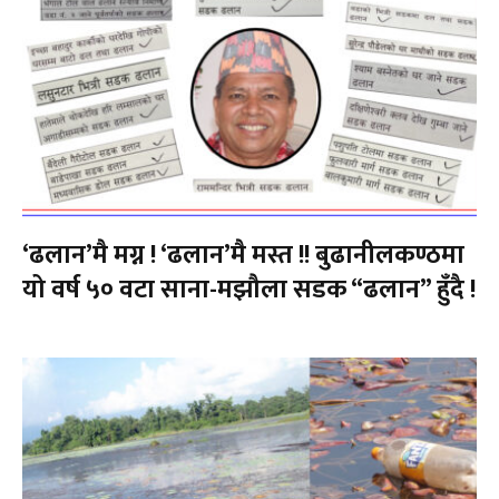
‘ढलान’मै मग्न ! ‘ढलान’मै मस्त !! बुढानीलकण्ठमा
यो वर्ष ५० वटा साना-मझौला सडक “ढलान” हुँदै !