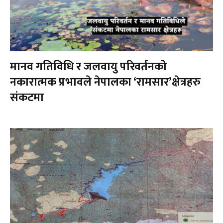
मानव गतिविधि र जलवायु परिवर्तनको
नकारात्मक प्रभावले नेपालका ‘रामसार’क्षेत्रहरु
संकटमा