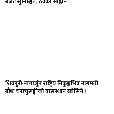
बजेट सुनिश्चित, ठेक्का आह्वान
शिवपुरी-नागार्जुन राष्ट्रिय निकुञ्जभित्र नागमती
बाँधः चराचुरूङ्गीको बासस्थान खोसिने !