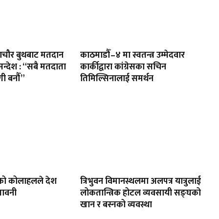
ायणचौर बुथबाट मतदान
काठमाडौँ–४ मा स्वतन्त्र उम्मेदवार
 सन्देश : “सबै मतदाता
कार्कीद्वारा कांग्रेसका सचिन
ी बनौँ”
तिमिल्सिनालाई समर्थन
को कोलाहलले देश
त्रिभुवन विमानस्थलमा अलपत्र यात्रुलाई
तावनी
लोकतान्त्रिक होटल व्यवसायी सङ्घको
खान र बस्नको व्यवस्था