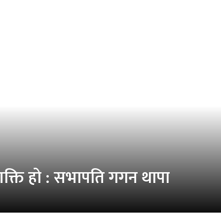
 शक्ति हो : सभापति गगन थापा