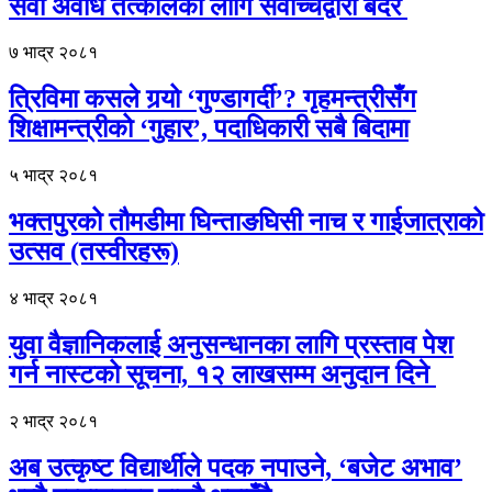
सेवा अवधि तत्कालका लागि सर्वोच्चद्वारा बदर
७ भाद्र २०८१
त्रिविमा कसले गर्‍यो ‘गुण्डागर्दी’? गृहमन्त्रीसँग
शिक्षामन्त्रीको ‘गुहार’, पदाधिकारी सबै बिदामा
५ भाद्र २०८१
भक्तपुरको तौमडीमा घिन्ताङघिसी नाच र गाईजात्राको
उत्सव (तस्वीरहरू)
४ भाद्र २०८१
युवा वैज्ञानिकलाई अनुसन्धानका लागि प्रस्ताव पेश
गर्न नास्टको सूचना, १२ लाखसम्म अनुदान दिने
२ भाद्र २०८१
अब उत्कृष्ट विद्यार्थीले पदक नपाउने, ‘बजेट अभाव’