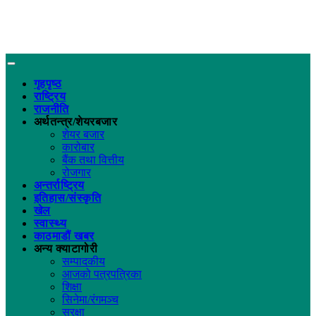
गृहपृष्ठ
राष्ट्रिय
राजनीति
अर्थतन्त्र/शेयरबजार
शेयर बजार
कारोबार
बैंक तथा वित्तीय
रोजगार
अन्तर्राष्ट्रिय
इतिहास/संस्कृति
खेल
स्वास्थ्य
काठमाडौं खबर
अन्य क्याटागोरी
सम्पादकीय
आजको पत्रपत्रिका
शिक्षा
सिनेमा/रंगमञ्च
सुरक्षा