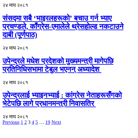
२४ माघ २०८१
संसद्मा सबै ‘भाइरलहरूको’ बचाउ गर्न भ्याए
प्रचण्डले, काँग्रेस-एमालेले थ्रेसहोल्ड नकटाउने
दाबी (पूर्णपाठ)
२४ माघ २०८१
उपेन्द्रले मधेश प्रदेशको मुख्यमन्त्री मागेपछि
प्रतिनिधिसभामा टेबुल भएनन् अध्यादेश
२४ माघ २०८१
उपेन्द्रलाई भ्याइनभ्याई : कांग्रेस नेताहरूसँगको
भेटेपछि लागे प्रधानमन्त्री निवासतिर
२४ माघ २०८१
Previous
1
2
3
4
5
…
19
Next