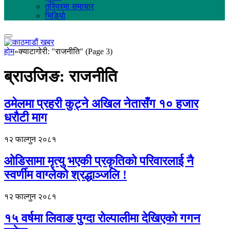
तस्विरमा समाचार
भिडियो
होम
»
क्याटागोरी: "राजनीति" (Page 3)
ब्राउजिङ:
राजनीति
ठमेलमा प्रहरी कुट्ने अखिल नेतासँग १० हजार
धरौटी माग
१२ फाल्गुन २०८१
ओडिसामा मृत्यु भएकी प्रकृतिको परिवारलाई नै
स्वर्णीम वाग्लेको श्रद्धाञ्जलि !
१२ फाल्गुन २०८१
१५ वर्षमा लिवाङ पुग्दा रोल्पालीमा देखिएको गगन