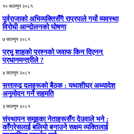
१० फाल्गुन २०८१
पूर्वराजाको अभिव्यक्तिसँगै राप्रपाले गर्यो व्यवस्था
विरोधी आन्दोलनको घोषणा
७ फाल्गुन २०८१
प्रभु शाहको प्रश्नको जवाफ किन दिएनन्
प्रधानमन्त्रीले ?
४ फाल्गुन २०८१
सत्तारुढ दलहरूको बैठक : यथाशीघ्र अध्यादेश
अनुमोदन गर्ने सहमति
३ फाल्गुन २०८१
संस्थापन समूहका नेताहरूसँग देउवाले भने :
काँग्रेसलाई बलियो बनाउने सक्षम व्यक्तिलाई