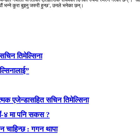
ौं भन्ने कुरा बुझ्नु जरुरी हुन्छ’, उनले भनेका छन्।
 सचिन तिमेल्सिना
ेल्सिनालाई”
त्मक एजेन्डासहित सचिन तिमेल्सिना
ाडौं-४ मा पनि सकस ?
सन चाहिन्छ : गगन थापा