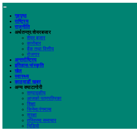
गृहपृष्ठ
राष्ट्रिय
राजनीति
अर्थतन्त्र/शेयरबजार
शेयर बजार
कारोबार
बैंक तथा वित्तीय
रोजगार
अन्तर्राष्ट्रिय
इतिहास/संस्कृति
खेल
स्वास्थ्य
काठमाडौं खबर
अन्य क्याटागोरी
सम्पादकीय
आजको पत्रपत्रिका
शिक्षा
सिनेमा/रंगमञ्च
सुरक्षा
तस्विरमा समाचार
भिडियो