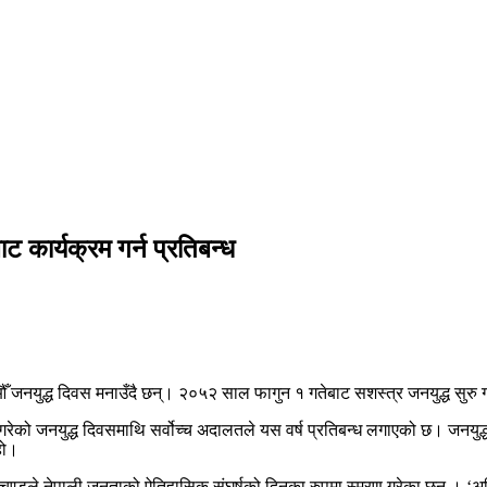
 कार्यक्रम गर्न प्रतिबन्ध
ँ जनयुद्ध दिवस मनाउँदै छन्। २०५२ साल फागुन १ गतेबाट सशस्त्र जनयुद्ध सुरु
्णय गरेको जनयुद्ध दिवसमाथि सर्वोच्च अदालतले यस वर्ष प्रतिबन्ध लगाएको छ। जनयुद
हो।
रचण्डले नेपाली जनताको ऐतिहासिक संघर्षको दिनका रुपमा स्मरण गरेका छन् । ‘अ