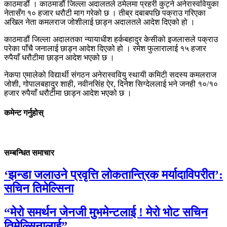
काठमाडौं । काठमाडौं जिल्ला अदालतले ठमेलमा प्रहरी कुट्ने अनेरास्ववियुका
नेतासँग १० हजार धरौटी माग गरेको छ । तीब्र दबाबपछि पक्राउ गरिएका
अखिल नेता कमलराज जोशीलाई छाड्न अदालतले आदेश दिएको हो ।
काठमाडौं जिल्ला अदालतका न्यायाधीश हर्कबहादुर केसीको इजलासले पक्राउ
परेका पाँचै जनालाई छाड्न आदेश दिएको हो । रमेश फुलारालाई १५ हजार
रुपैयाँ धरौटीमा छाड्न आदेश भएको छ ।
नेकपा एमालेको विद्यार्थी संगठन अनेरास्ववियु स्थायी कमिटी सदस्य कमलराज
जोशी, गोपालबहादुर शाही, नवीनसिंह ऐर, दिनेश सिग्देललाई भने जनही १०/१०
हजार रुपैयाँ धरौटीमा छाड्न आदेश भएको छ ।
कमेन्ट गर्नुहोस्
सम्बन्धित समाचार
‘झन्डा जलाउने प्रवृत्ति लोकतान्त्रिक मर्यादाविपरीत’:
सचिन तिमेल्सिना
“मेरो समर्थन जेनजी मुभमेन्टलाई ! मेरो भोट सचिन
तिमेल्सिनालाई”