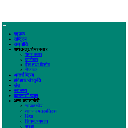
गृहपृष्ठ
राष्ट्रिय
राजनीति
अर्थतन्त्र/शेयरबजार
शेयर बजार
कारोबार
बैंक तथा वित्तीय
रोजगार
अन्तर्राष्ट्रिय
इतिहास/संस्कृति
खेल
स्वास्थ्य
काठमाडौं खबर
अन्य क्याटागोरी
सम्पादकीय
आजको पत्रपत्रिका
शिक्षा
सिनेमा/रंगमञ्च
सुरक्षा