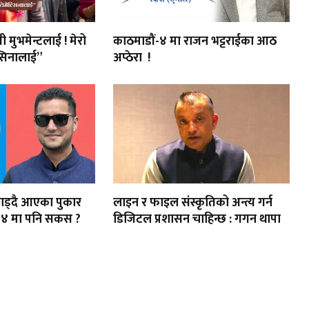
ी मुभमेन्टलाई ! मेरो
काठमाडौं-४ मा राजन भट्टराईका आठ
सिनालाई”
अप्ठेरा !
र छाड्दै आएका पुकार
लाइन र फाइल संस्कृतिको अन्त्य गर्न
-४ मा पनि सकस ?
डिजिटल प्रशासन चाहिन्छ : गगन थापा