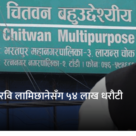
 रवि लामिछानेसँग ५४ लाख धरौटी