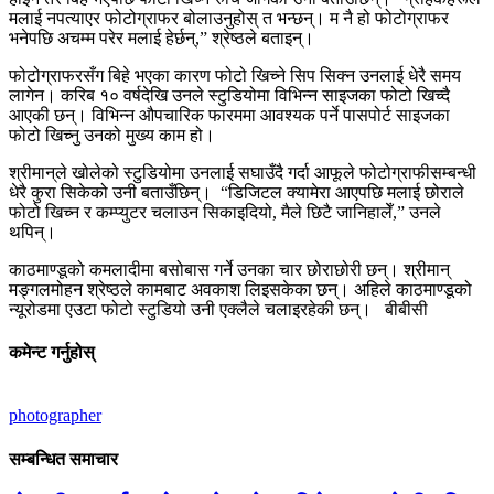
मलाई नपत्याएर फोटोग्राफर बोलाउनुहोस् त भन्छन्। म नै हो फोटोग्राफर
भनेपछि अचम्म परेर मलाई हेर्छन्
,”
श्रेष्ठले बताइन्।
फोटोग्राफरसँग बिहे भएका कारण फोटो खिच्ने सिप सिक्न उनलाई धेरै समय
लागेन। करिब १० वर्षदेखि उनले स्टुडियोमा विभिन्न साइजका फोटो खिच्दै
आएकी छन्। विभिन्न औपचारिक फारममा आवश्यक पर्ने पासपोर्ट साइजका
फोटो खिच्नु उनको मुख्य काम हो।
श्रीमान्‌ले खोलेको स्टुडियोमा उनलाई सघाउँदै गर्दा आफूले फोटोग्राफीसम्बन्धी
धेरै कुरा सिकेको उनी बताउँछिन्।
“
डिजिटल क्यामेरा आएपछि मलाई छोराले
फोटो खिच्न र कम्प्युटर चलाउन सिकाइदियो
,
मैले छिटै जानिहालेँ
,”
उनले
थपिन्।
काठमाण्डूको कमलादीमा बसोबास गर्ने उनका चार छोराछोरी छन्। श्रीमान्
मङ्गलमोहन श्रेष्ठले कामबाट अवकाश लिइसकेका छन्। अहिले काठमाण्डूको
न्यूरोडमा एउटा फोटो स्टुडियो उनी एक्लैले चलाइरहेकी छन्।
बीबीसी
कमेन्ट गर्नुहोस्
photographer
सम्बन्धित समाचार