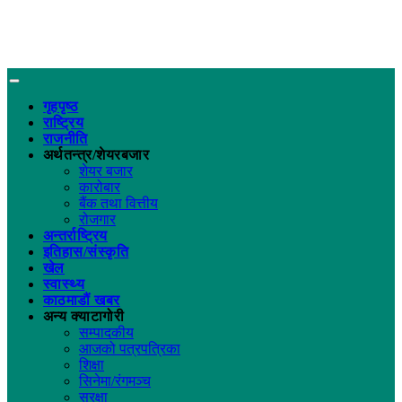
गृहपृष्ठ
राष्ट्रिय
राजनीति
अर्थतन्त्र/शेयरबजार
शेयर बजार
कारोबार
बैंक तथा वित्तीय
रोजगार
अन्तर्राष्ट्रिय
इतिहास/संस्कृति
खेल
स्वास्थ्य
काठमाडौं खबर
अन्य क्याटागोरी
सम्पादकीय
आजको पत्रपत्रिका
शिक्षा
सिनेमा/रंगमञ्च
सुरक्षा