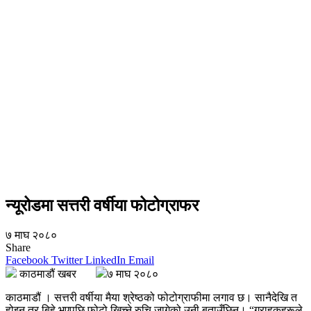
न्यूरोडमा सत्तरी वर्षीया फोटोग्राफर
७ माघ २०८०
Share
Facebook
Twitter
LinkedIn
Email
काठमाडौं खबर
७ माघ २०८०
काठमाडौं । सत्तरी वर्षीया मैया श्रेष्ठको फोटोग्राफीमा लगाव छ। सानैदेखि त
होइन तर बिहे भएपछि फोटो खिच्ने रुचि जागेको उनी बताउँछिन्।
“
ग्राहकहरूले