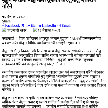
गरिने
१६ बैशाख २०८२
Share
Facebook
Twitter
LinkedIn
Email
काठमाडौं खबर
१६ बैशाख २०८२
काठमाडौ । विश्व शान्तिका अग्रदूत भगवान् बुद्धको २५६९औँ जन्मजयन्तीका
अवसर पारेर बौद्धमा विविध कार्यक्रम गरी मनाइने भएको छ ।
बौद्धनाथ क्षेत्र विकास समिति तथा अन्य बौद्ध सङ्घसंस्थाको समन्वयमा बौद्ध
महास्तूपाको अस्तुसहित विश्व शान्ति यात्रा आरम्भ गरी सर्वसाधारणलाई यही
वैशाख २९ गते दर्शनको व्यवस्था गरिनेछ । बुद्धको अन्त्येष्टिका क्रममा
सङ्कलन गरिएको वस्तुलाई अस्तु धातु भनिन्छ ।
स्थानीय परम्परागत रुपमा प्रचलित जात्रा तथा पर्व व्यवस्थापन गरिने संस्कार
तथा परम्पराअनुरुप पौराणिक बुद्ध मूर्तिको ¥यालीसहित बुद्धको ज्ञान, प्रज्ञा र
करुणाको सन्देश संसारभर फैलाइने समितिले जनाएको छ । बुद्ध जयन्तीको दिन
बौद्धमा आउने दर्शनार्थीलाई चैत्य दर्शन तथा पूजाको व्यवस्था तथा प्रसाद वितरण
गरिनेछ ।
बौद्ध तामाङ कल्याण गुठीलगायत विभिन्न सङ्घसंस्थालाई समेटिएर पवित्र
धार्मिक क्षेत्र बौद्धनाथबाट एकसाथ शान्तिको सन्देश दिन खोजिएको धर्म गुरु
भूपतिबज्र लामाले बताउनुभयो । प्राचीन समयदेखि पूजापाठ तथा धार्मिक