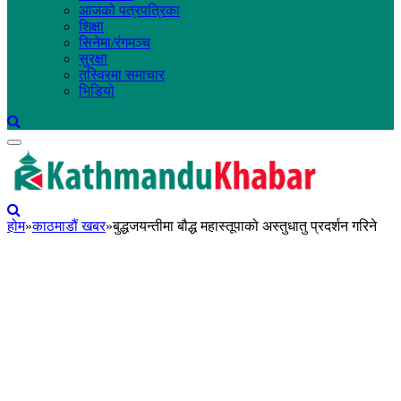
आजको पत्रपत्रिका
शिक्षा
सिनेमा/रंगमञ्च
सुरक्षा
तस्विरमा समाचार
भिडियो
होम
»
काठमाडौं खबर
»
बुद्धजयन्तीमा बौद्ध महास्तूपाको अस्तुधातु प्रदर्शन गरिने