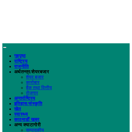
गृहपृष्ठ
राष्ट्रिय
राजनीति
अर्थतन्त्र/शेयरबजार
शेयर बजार
कारोबार
बैंक तथा वित्तीय
रोजगार
अन्तर्राष्ट्रिय
इतिहास/संस्कृति
खेल
स्वास्थ्य
काठमाडौं खबर
अन्य क्याटागोरी
सम्पादकीय