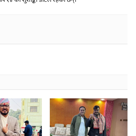
्ष १४ को शुशाङ्का डोटेल रहेका छन्।