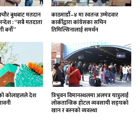
ायणचौर बुथबाट मतदान
काठमाडौँ–४ मा स्वतन्त्र उम्मेदवार
 सन्देश : “सबै मतदाता
कार्कीद्वारा कांग्रेसका सचिन
ी बनौँ”
तिमिल्सिनालाई समर्थन
को कोलाहलले देश
त्रिभुवन विमानस्थलमा अलपत्र यात्रुलाई
तावनी
लोकतान्त्रिक होटल व्यवसायी सङ्घको
खान र बस्नको व्यवस्था