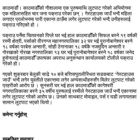
काठमाडौं। काठमाडौँको गौशालामा एक पुरुषमाथि लुटपाट गरेको अभियोगमा
एक महिलासहित चार जना पक्राउ परेका छन् । गेस्टहाउस जाउँ भन्दै महिला
लगाएर प्रलोभनमा पारी एकान्त ठाउँमा लगेर लुटपाट गरेको भन्दै उनीहरुलाई
पक्राउ गरिएको हो ।
पक्राउ पर्नेमा चितवनको पिप्ले घर भई हाल काठमाडौँको सिफल बस्ने १९ वर्षकी
रस्मी क्षेत्री, पर्साको वीरगन्ज महानगरपालिका ३२ घर भई पुरानोबानेश्वर बस्ने
१८ वर्षका परबेस अन्सारी, सोही ठेगानाका १८ वर्षकै नजमुदिन अन्सारी र
गोरखाको गोरखा नगरपालिका १३ घर भई पुरानोबानेश्वर बस्ने १८ वर्षका जनेद
हुसेनलाई काठमाडौँ उपत्यका अपराध अनुसन्धान कार्यालयको टोलीले पक्राउ
गरेको हो।
गएको शुक्रबार बेलुकी साढे १० बजे बत्तिसपुतलीस्थित सडकबाट ‘गेस्टहाउस
जाउँ’ भन्दै लगेर युवतीले एकान्तमा लगेर अन्यसाथीहरुसँग मिलेर लुटपाट गरेको
प्रहरीको आरोप छ । सुनसरी घर भई हाल काठमाडौँको कागेश्वरी
नगरपालिकाका बस्ने ३५ वर्षीय पुरुषलाई रस्मीले गेस्टहाउस जाउँ भन्दै एकान्तमा
लगेर लुटपाट गरेको आरोप छ। उनको साथबाट मोवाइल, पर्स र घडी लगायतका
सामान लुटपाट भएको थियो।
कमेन्ट गर्नुहोस्
सम्बन्धित समाचार