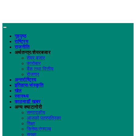
गृहपृष्ठ
राष्ट्रिय
राजनीति
अर्थतन्त्र/शेयरबजार
शेयर बजार
कारोबार
बैंक तथा वित्तीय
रोजगार
अन्तर्राष्ट्रिय
इतिहास/संस्कृति
खेल
स्वास्थ्य
काठमाडौं खबर
अन्य क्याटागोरी
सम्पादकीय
आजको पत्रपत्रिका
शिक्षा
सिनेमा/रंगमञ्च
सुरक्षा