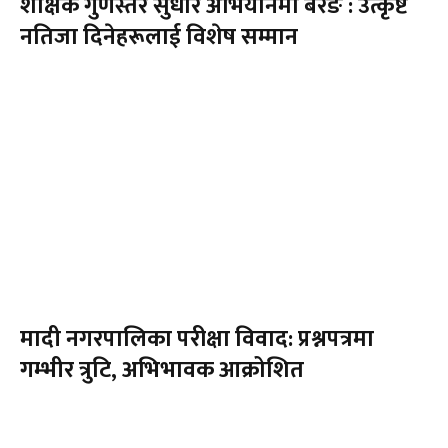
शैक्षिक गुणस्तर सुधार अभियानमा बरेङ : उत्कृष्ट
नतिजा दिनेहरूलाई विशेष सम्मान
मादी नगरपालिका परीक्षा विवाद: प्रश्नपत्रमा
गम्भीर त्रुटि, अभिभावक आक्रोशित