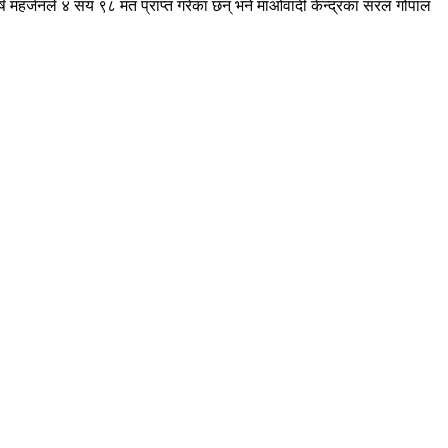
ष महर्जनले ४ सय ९८ मत प्राप्त गरेका छन् भने माओवादी केन्द्रका सरल गोपाल