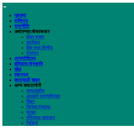
गृहपृष्ठ
राष्ट्रिय
राजनीति
अर्थतन्त्र/शेयरबजार
शेयर बजार
कारोबार
बैंक तथा वित्तीय
रोजगार
अन्तर्राष्ट्रिय
इतिहास/संस्कृति
खेल
स्वास्थ्य
काठमाडौं खबर
अन्य क्याटागोरी
सम्पादकीय
आजको पत्रपत्रिका
शिक्षा
सिनेमा/रंगमञ्च
सुरक्षा
तस्विरमा समाचार
भिडियो