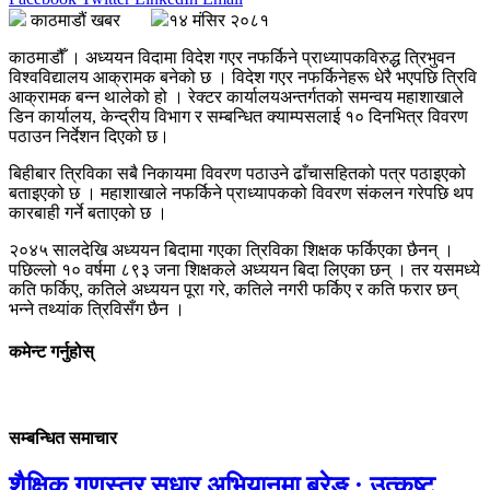
काठमाडौं खबर
१४ मंसिर २०८१
काठमाडौँ । अध्ययन विदामा विदेश गएर नफर्किने प्राध्यापकविरुद्ध त्रिभुवन
विश्वविद्यालय आक्रामक बनेको छ । विदेश गएर नफर्किनेहरू धेरै भएपछि त्रिवि
आक्रामक बन्न थालेको हो । रेक्टर कार्यालयअन्तर्गतको समन्वय महाशाखाले
डिन कार्यालय, केन्द्रीय विभाग र सम्बन्धित क्याम्पसलाई १० दिनभित्र विवरण
पठाउन निर्देशन दिएको छ।
बिहीबार त्रिविका सबै निकायमा विवरण पठाउने ढाँचासहितको पत्र पठाइएको
बताइएको छ । महाशाखाले नफर्किने प्राध्यापकको विवरण संकलन गरेपछि थप
कारबाही गर्ने बताएको छ ।
२०४५ सालदेखि अध्ययन बिदामा गएका त्रिविका शिक्षक फर्किएका छैनन् ।
पछिल्लो १० वर्षमा ८९३ जना शिक्षकले अध्ययन बिदा लिएका छन् । तर यसमध्ये
कति फर्किए, कतिले अध्ययन पूरा गरे, कतिले नगरी फर्किए र कति फरार छन्
भन्ने तथ्यांक त्रिविसँग छैन ।
कमेन्ट गर्नुहोस्
सम्बन्धित समाचार
शैक्षिक गुणस्तर सुधार अभियानमा बरेङ : उत्कृष्ट