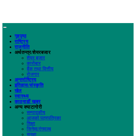
गृहपृष्ठ
राष्ट्रिय
राजनीति
अर्थतन्त्र/शेयरबजार
शेयर बजार
कारोबार
बैंक तथा वित्तीय
रोजगार
अन्तर्राष्ट्रिय
इतिहास/संस्कृति
खेल
स्वास्थ्य
काठमाडौं खबर
अन्य क्याटागोरी
सम्पादकीय
आजको पत्रपत्रिका
शिक्षा
सिनेमा/रंगमञ्च
सुरक्षा