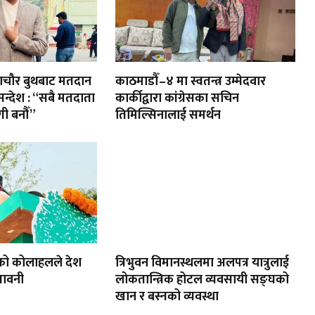
ायणचौर बुथबाट मतदान
काठमाडौँ–४ मा स्वतन्त्र उम्मेदवार
 सन्देश : “सबै मतदाता
कार्कीद्वारा कांग्रेसका सचिन
ी बनौँ”
तिमिल्सिनालाई समर्थन
को कोलाहलले देश
त्रिभुवन विमानस्थलमा अलपत्र यात्रुलाई
तावनी
लोकतान्त्रिक होटल व्यवसायी सङ्घको
खान र बस्नको व्यवस्था