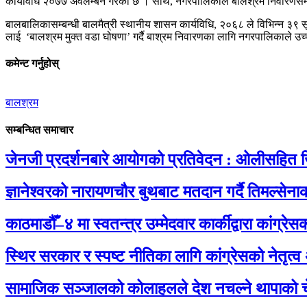
कार्यविधि २०७७ अवलम्बन गरेको छ । साथै, नगरपालिकाले बालश्रम निवारणसम्बन
बालबालिकासम्बन्धी बालमैत्री स्थानीय शासन कार्यविधि, २०६८ ले विभिन्न ३९ स
लाई ‘बालश्रम मुक्त वडा घोषणा’ गर्दै बाश्रम निवारणका लागि नगरपालिकाले उच्
कमेन्ट गर्नुहोस्
बालश्रम
सम्बन्धित समाचार
जेनजी प्रदर्शनबारे आयोगको प्रतिवेदन : ओलीसहित ज
ज्ञानेश्वरको नारायणचौर बुथबाट मतदान गर्दै तिमल्से
काठमाडौँ–४ मा स्वतन्त्र उम्मेदवार कार्कीद्वारा कांग्
स्थिर सरकार र स्पष्ट नीतिका लागि कांग्रेसको नेतृत्व
सामाजिक सञ्जालको कोलाहलले देश नचल्ने थापाको च