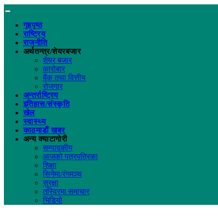
गृहपृष्ठ
राष्ट्रिय
राजनीति
अर्थतन्त्र/शेयरबजार
शेयर बजार
कारोबार
बैंक तथा वित्तीय
रोजगार
अन्तर्राष्ट्रिय
इतिहास/संस्कृति
खेल
स्वास्थ्य
काठमाडौं खबर
अन्य क्याटागोरी
सम्पादकीय
आजको पत्रपत्रिका
शिक्षा
सिनेमा/रंगमञ्च
सुरक्षा
तस्विरमा समाचार
भिडियो