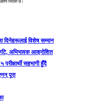
द्देश्य लिएको छ।
जा दिनेहरूलाई विशेष सम्मान
 त्रुटि, अभिभावक आक्रोशित
रीक्षार्थी सहभागी हुँदै
न् पूरा
का