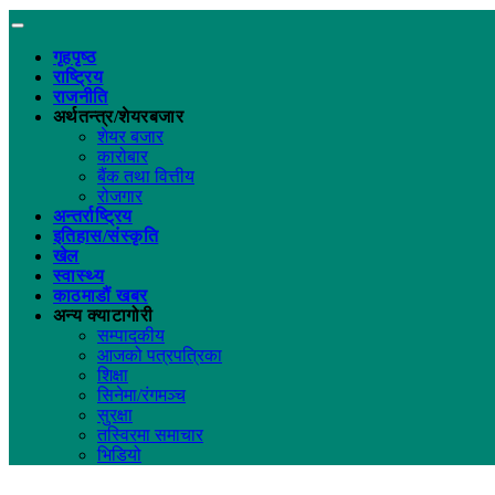
गृहपृष्ठ
राष्ट्रिय
राजनीति
अर्थतन्त्र/शेयरबजार
शेयर बजार
कारोबार
बैंक तथा वित्तीय
रोजगार
अन्तर्राष्ट्रिय
इतिहास/संस्कृति
खेल
स्वास्थ्य
काठमाडौं खबर
अन्य क्याटागोरी
सम्पादकीय
आजको पत्रपत्रिका
शिक्षा
सिनेमा/रंगमञ्च
सुरक्षा
तस्विरमा समाचार
भिडियो