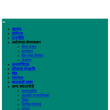
गृहपृष्ठ
राष्ट्रिय
राजनीति
अर्थतन्त्र/शेयरबजार
शेयर बजार
कारोबार
बैंक तथा वित्तीय
रोजगार
अन्तर्राष्ट्रिय
इतिहास/संस्कृति
खेल
स्वास्थ्य
काठमाडौं खबर
अन्य क्याटागोरी
सम्पादकीय
आजको पत्रपत्रिका
शिक्षा
सिनेमा/रंगमञ्च
सुरक्षा