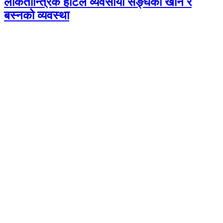
लोकतान्त्रिक होटल व्यवसायी सङ्घको खान र
बस्नको व्यवस्था