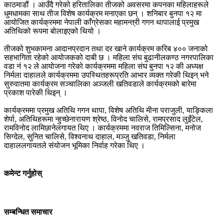
काठमाडौं । आउँदै गरेको हरितालिका तीजको अवसरमा कपनका महिलाहरूले
धुमधामका साथ तीज विशेष कार्यक्रम मनाएका छन् । शनिबार बुनपा १२ मा
आयोजित कार्यक्रममा नेपाली काँग्रेसका महामन्त्री गगन थापालाई प्रमुख
अतिथिको रूपमा बोलाइएको थियो ।
तीजको शुभकामना आदानप्रदान तथा दर खाने कार्यक्रम करिब ४०० जनाको
सहभागिता रहेको आयोजकको दाबी छ । महिला संघ बुढानीलकण्ठ नगरपालिका
वडा नं १२ ले आयोजना गरेको कार्यक्रममा महिला संघ बुनपा १२ की अध्यक्ष
निर्मला दाहालले कार्यक्रममा उपस्थितहरूप्रति आभार व्यक्त गरेकी थिइन् भने
सुरुवातमा कार्यक्रम सञ्चालिका अञ्जली खतिवडाले कार्यक्रमको बारेमा
प्रकाश पारेकी थिइन् ।
कार्यक्रममा प्रमुख अतिथि गगन थापा, विशेष अतिथि मीना पराजुली, याङ्किला
शेर्पा, अतिथिहरूमा न्हुच्छेनारायण श्रेष्ठ, विनोद चालिसे, रामप्रसाद लुइँटेल,
रामविनोद लामिछानेलगायत थिए । कार्यक्रममा नवराज तिमिल्सिना, मनोज
सिग्देल, सुनित चालिसे, विश्वनाथ दाहाल, मञ्जु खतिवडा, निर्मला
दाहाललगायतले संयोजन भूमिका निर्वाह गरेका थिए ।
कमेन्ट गर्नुहोस्
सम्बन्धित समाचार