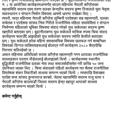
गिरी र कृष्ण रिजाललाई आमन्त्रण गरिएको छ । बुढानीलकण्ठ नगरपालिका वडा
नं. ८ मा आयोजित कार्यक्रमअन्तर्गत् साउन महिनामा नेपाली काँग्रेसका
महासमिति सदस्य एवम् तरुण दलका केन्द्रीय सदस्य कृष्ण रिजालले युवा नेतृत्व
व्यवस्थापन र संगठन निर्माण विषयमा आफ्नो धारणा राखेका थिए ।
त्यस्तै, भाद्र महिनामा नेपाली काँग्रेस लुम्बिनी प्रदेशका सह महामन्त्री, दलका
सचेतक र प्रदेशमा सांसद निमा गिरीले राजनीतिमा महिला समावेशिता र संगठन
निर्माणमा महिलाको भूमिका विषयमा संवाद गरेको युथ सर्कलका सदस्य कृष्ण
खत्रीले बताएका छन्। बुढानीलकण्ठ युथ सर्कलले मासिक रुपमा चिया संवाद
कार्यक्रम चलाउँदै आइरहेको युथ सर्कलका सदस्य ज्योति केसीले बताएका
छन्। युथ सर्कलले हरेक महिना समसामयिक विषयमा छलफल गर्न सम्बन्धित
विषयका दिग्गज व्यक्तित्वहरूलाई बोलाएर गर्ने कार्यक्रम २०८० चैत्रदेखि
निरन्तर चलिरहेको छ ।
असार महिनामा अतिथिको रूपमा काँग्रेस महामन्त्री गगन थापाका राजनीतिक
सल्लाहकार प्रताप पौडेललाई बोलाइएको थियो । कार्यक्रममा स्थानीय
बुद्धिजीवी राजनीतिक दलका नेता तथा समाजसेवीसमेत गरी करिब ५० जना
उपस्थित भएका थिए । चिया संवादको पहिलो कार्यक्रम गत चैतमा राजनीतिक
विश्लेषक शंकर तिवारीको साथमा सम्पन्न भएको थियो । त्यसपछि वैशाखमा
प्रदेश सभा सांसद कुन्दनराज काफ्ले. जेठमा महासमिति सदस्य राजु थापा र
नेपाली काँग्रेस काठमाडौं जिल्ला सदस्य ईन्द्र बहादुर थापाको साथमा
कार्यक्रम सम्पन्न भएको थियो ।
कमेन्ट गर्नुहोस्