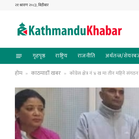
२१ श्रावण २०८३, बिहीबार
गृहपृष्ठ
राष्ट्रिय
राजनीति
अर्थतन्त्र/शेयरब
होम
काठमाडौं खबर
काँग्रेस क्षेत्र नं ४ ख मा तीन महिने संग
»
»