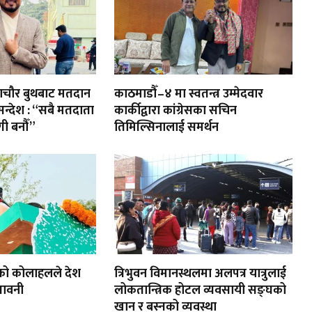
ायणचौर बुथबाट मतदान
काठमाडौँ–४ मा स्वतन्त्र उम्मेदवार
 सन्देश : “सबै मतदाता
कार्कीद्वारा कांग्रेसका सचिन
ी बनौँ”
तिमिल्सिनालाई समर्थन
को कोलाहलले देश
त्रिभुवन विमानस्थलमा अलपत्र यात्रुलाई
तावनी
लोकतान्त्रिक होटल व्यवसायी सङ्घको
खान र बस्नको व्यवस्था