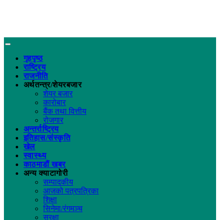
गृहपृष्ठ
राष्ट्रिय
राजनीति
अर्थतन्त्र/शेयरबजार
शेयर बजार
कारोबार
बैंक तथा वित्तीय
रोजगार
अन्तर्राष्ट्रिय
इतिहास/संस्कृति
खेल
स्वास्थ्य
काठमाडौं खबर
अन्य क्याटागोरी
सम्पादकीय
आजको पत्रपत्रिका
शिक्षा
सिनेमा/रंगमञ्च
सुरक्षा