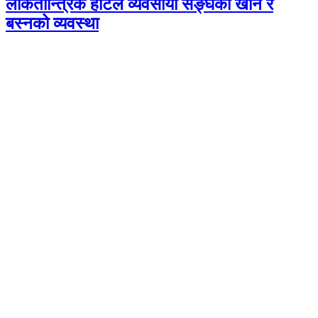
लोकतान्त्रिक होटल व्यवसायी सङ्घको खान र
बस्नको व्यवस्था