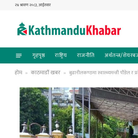
२४ श्रावण २०८३, आईतवार
गृहपृष्ठ
राष्ट्रिय
राजनीति
अर्थतन्त्र/शेयरब
होम
काठमाडौं खबर
बुढानीलकण्ठमा स्वास्थ्यमन्त्री पौडेल र प
»
»