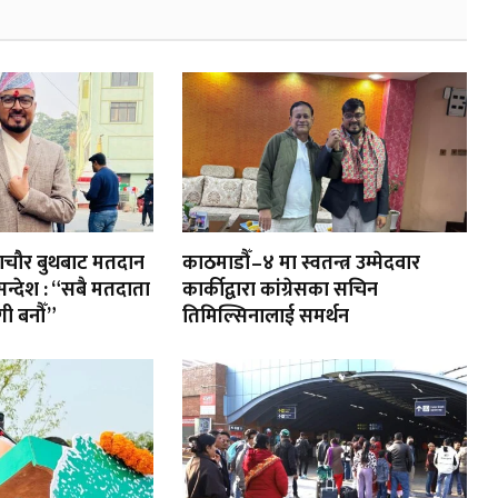
ायणचौर बुथबाट मतदान
काठमाडौँ–४ मा स्वतन्त्र उम्मेदवार
 सन्देश : “सबै मतदाता
कार्कीद्वारा कांग्रेसका सचिन
ी बनौँ”
तिमिल्सिनालाई समर्थन