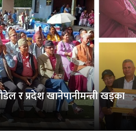
पौडेल र प्रदेश खानेपानीमन्त्री खड्का