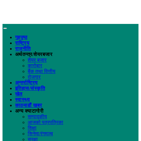
गृहपृष्ठ
राष्ट्रिय
राजनीति
अर्थतन्त्र/शेयरबजार
शेयर बजार
कारोबार
बैंक तथा वित्तीय
रोजगार
अन्तर्राष्ट्रिय
इतिहास/संस्कृति
खेल
स्वास्थ्य
काठमाडौं खबर
अन्य क्याटागोरी
सम्पादकीय
आजको पत्रपत्रिका
शिक्षा
सिनेमा/रंगमञ्च
सुरक्षा