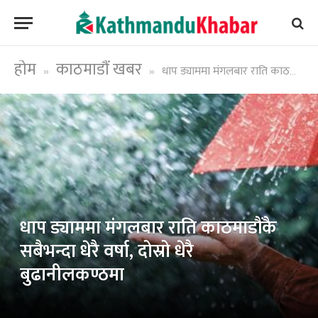
होम
काठमाडौं खबर
धाप ड्याममा मंगलबार राति काठमाडौंकै सबैभन्दा धेरै वर्षा, दोस्रो धेरै बुढानीलकण्ठमा
»
»
धाप ड्याममा मंगलबार राति काठमाडौंकै
सबैभन्दा धेरै वर्षा, दोस्रो धेरै
बुढानीलकण्ठमा