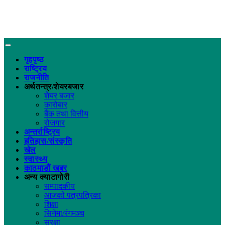
गृहपृष्ठ
राष्ट्रिय
राजनीति
अर्थतन्त्र/शेयरबजार
शेयर बजार
कारोबार
बैंक तथा वित्तीय
रोजगार
अन्तर्राष्ट्रिय
इतिहास/संस्कृति
खेल
स्वास्थ्य
काठमाडौं खबर
अन्य क्याटागोरी
सम्पादकीय
आजको पत्रपत्रिका
शिक्षा
सिनेमा/रंगमञ्च
सुरक्षा