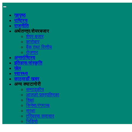
गृहपृष्ठ
राष्ट्रिय
राजनीति
अर्थतन्त्र/शेयरबजार
शेयर बजार
कारोबार
बैंक तथा वित्तीय
रोजगार
अन्तर्राष्ट्रिय
इतिहास/संस्कृति
खेल
स्वास्थ्य
काठमाडौं खबर
अन्य क्याटागोरी
सम्पादकीय
आजको पत्रपत्रिका
शिक्षा
सिनेमा/रंगमञ्च
सुरक्षा
तस्विरमा समाचार
भिडियो