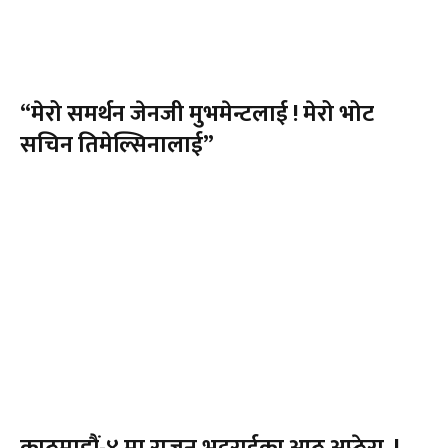
“मेरो समर्थन जेनजी मुभमेन्टलाई ! मेरो भोट
सचिन तिमेल्सिनालाई”
काठमाडौं-४ मा राजन भट्टराईका आठ अप्ठेरा !