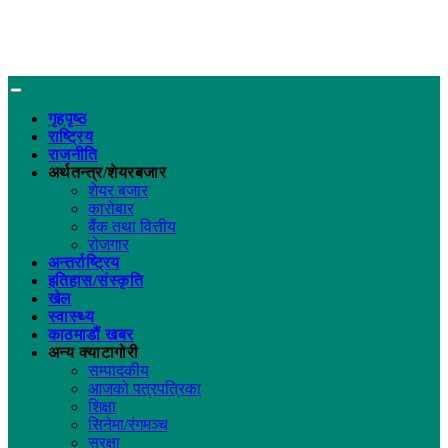
गृहपृष्ठ
राष्ट्रिय
राजनीति
अर्थतन्त्र/शेयरबजार
शेयर बजार
कारोबार
बैंक तथा वित्तीय
रोजगार
अन्तर्राष्ट्रिय
इतिहास/संस्कृति
खेल
स्वास्थ्य
काठमाडौं खबर
अन्य क्याटागोरी
सम्पादकीय
आजको पत्रपत्रिका
शिक्षा
सिनेमा/रंगमञ्च
सुरक्षा