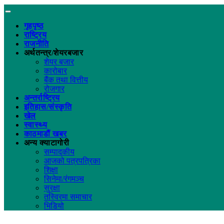
गृहपृष्ठ
राष्ट्रिय
राजनीति
अर्थतन्त्र/शेयरबजार
शेयर बजार
कारोबार
बैंक तथा वित्तीय
रोजगार
अन्तर्राष्ट्रिय
इतिहास/संस्कृति
खेल
स्वास्थ्य
काठमाडौं खबर
अन्य क्याटागोरी
सम्पादकीय
आजको पत्रपत्रिका
शिक्षा
सिनेमा/रंगमञ्च
सुरक्षा
तस्विरमा समाचार
भिडियो