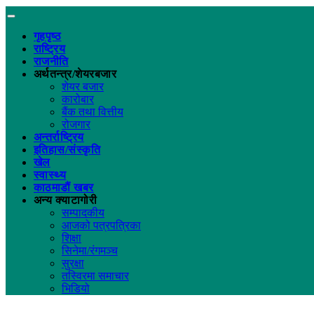
गृहपृष्ठ
राष्ट्रिय
राजनीति
अर्थतन्त्र/शेयरबजार
शेयर बजार
कारोबार
बैंक तथा वित्तीय
रोजगार
अन्तर्राष्ट्रिय
इतिहास/संस्कृति
खेल
स्वास्थ्य
काठमाडौं खबर
अन्य क्याटागोरी
सम्पादकीय
आजको पत्रपत्रिका
शिक्षा
सिनेमा/रंगमञ्च
सुरक्षा
तस्विरमा समाचार
भिडियो