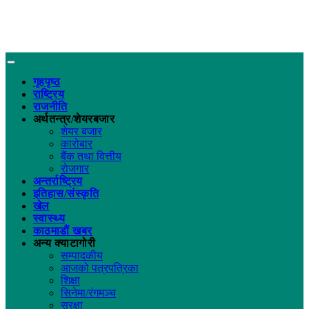
गृहपृष्ठ
राष्ट्रिय
राजनीति
अर्थतन्त्र/शेयरबजार
शेयर बजार
कारोबार
बैंक तथा वित्तीय
रोजगार
अन्तर्राष्ट्रिय
इतिहास/संस्कृति
खेल
स्वास्थ्य
काठमाडौं खबर
अन्य क्याटागोरी
सम्पादकीय
आजको पत्रपत्रिका
शिक्षा
सिनेमा/रंगमञ्च
सुरक्षा