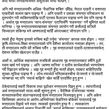
कैदी माफी मिनाहामासमेत असुलीका धन्दा चल्छन् ।
अनि त्यो मन्त्रालयसँग अधिक ‘वैधानिक शक्ति’ छँदैछ, नेपाल प्रहरी र सशस्त्र
प्रहरीको सलाम खान पाइन्छ नै । अनि प्रहरी र उसका संयन्त्र परिचालन या
दुरुपयोग गरी व्यक्तिगतदेखि पार्टी प्रभाव फैलाउन पाइन्छ भन्ने धेय पनि रहन्छ नै
। अर्थात् गृह मन्त्रालय ‘सान-संयन्त्र’ प्राप्तिसँगै ‘षडयन्त्र’ गर्ने भूमिगत थलो
मानिन्छ । गृह मन्त्रालयमातहतका संयन्त्र उपयोग गरी कसैलाई सजिलै
सिध्याउन सकिन्छ भने आफ्नालाई चाहिँ अपराधबाट जोगाउन पनि ।
त्यसो हुँदा नेतृत्व वृत्तको रुचिमा बढी पर्नुमा ‘संयन्त्र’ कारक तत्व होइन । नत्र
कृषि-स्वास्थ्य-शिक्षा मन्त्रालयको पनि देशैभर कार्यालय नभएका होइनन् । तर,
ती मन्त्रालय त्यति धेरै रुचिमा पर्दैन । गृह मन्त्रालयले प्रहरी-प्रशासनमार्फत्
देशभर शक्ति खेलाउन पाउँछ ।
अर्को त, आर्थिक सहायतामा तजबिजी आधारमा गृह मन्त्रालयबाट वर्षेनि ठूलै
रकम खर्च गर्न पाइन्छ । अनि ‘आफ्ना मानिस’ र दलीय कार्यकर्ताको भरणपोषण
गर्दै रिझाउन सकिन्छ । अझ गृह मन्त्री हुँदा मात्रै होइन, पदबाट बाहिरिएपछि
सुरक्षा-सुविधा पाइन्छ नै । लोभ-स्वार्थले भरिएकाहरुबीच जे/जस्तो र जे/जसरी
भागबण्डा भए पनि ‘स्वार्थ बाझिने’ खेल चाहिँ प्रदर्शित हुनु हुन्न ।
ठेकेदारलाई सहरी विकास तथा पूर्वाधार मन्त्रालय दिइनु हुन्न । व्यापारीलाई
अर्थ मन्त्रलायको ताला-चाबी सुम्पनु हुन्न । वैदेशिक रोजगारका नाममा
मानवतस्करीमा संलग्नहरुलाई श्रम मन्त्रालय भित्र्याइनु हुन्न । अनि अकेन
किसिमका अपराध वा आरोप-अभियोगका फेहरिस्त बोकेका पात्रलाई गृह
मन्त्रालय दिइयो भने स्वतः त्यसको दुरुपयोग हुन्छ नै । त्यसकारण
मन्त्रिपरिषद्लाई आकार दिलाउँदै गर्दा ‘स्वार्थ बाझिएका’ पात्रहहरुलाई सरोकार