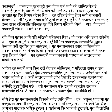
काठमाडौं । यसपटक गृहमन्त्री बन्न निकै गारो पर्यो रवि लामिछानेलाई ।
रविलाई गृह नदिए कांग्रेसले उपयोग गर्छ भन्ने डर बढेपछि बल्ल प्रचण्डले
उनलाई गृह दिने निर्णय गरेका थिए । गृह रविलाई दिनु हुँदैन भन्ने माओवादी
केन्द्र र एमालेभित्रका नेतृत्व वर्गमै ठूलो तप्का हुँदा हुँदै पनि गठबन्धन बन्न नपाइ
ढल्न सक्ने देखिएपछि रविलाइ गृह दिने निर्णय गरिएको थियो । अतः नेपालको
गृहमन्त्री रवि लामिछाने बनेका छन् ।
रवि किन गृहका लागि यति मरिहत्ते गरिरहेका थिए ? यो प्रश्न अनि उत्तर सबैसँग
छ । एक त असुलीवाला मन्त्रालय दुई बिभिन्न गृहमन्त्रालयसम्बन्धि मुद्धामा
फेसका उनी सुरक्षित हुन चाहन्छन् । गृह मन्त्रालयको स्वाद चाखिसकेका
रविको बटम लाइन नै गृह थियो । नयाँ गठबन्धनमा माओवादी केन्द्रले नै गृहको
दाबा लिएको थियो । पूर्व गृहमन्त्री नारायणकाजी श्रेष्ठनै सो मन्त्रालयमा
दोहोरिन चाहन्थे ।
आखिर गृह मन्त्री बन्न किन ठूलै नेताहरु लोभिन्छन् ?’ पछिल्लो समय त झन्
सत्ता गठबन्धनमा सामेल हुँदा उपप्रधानसहित गृह मन्त्रालय पाउनैपर्ने सनातनी
अडान बनेको छ । त्यही मन्त्रालयको लोभ देखाउँदै दलहरुलाई गठबन्धनमा
लोभ्याउने क्रम पनि निरन्तर छ ।गृह मन्त्रालय त्यस्तो मन्त्रालय हो, जुन
सधैँभरि लुछाचुँडीमा पर्छ । त्यो मन्त्रालय एकै दलको बहुमतीय सरकार
बन्दासमेत होडबाजी चल्छ भने गठबन्धन सरकार हुँदा स्वाभाविकै हो ।
सीधै हेर्दा गृह मन्त्रालयसँग विकासे बजेट त्यति हुँदैन । तर ‘असुल्ने धन्दा’मा गृह
मन्त्रालय अग्रणी मन्त्रालयभित्र दरिन्छ । यो मन्त्रालयमा नदेखिने ‘आर्थिक
लाभ’का पाटाहरु अधिक हुन्छन् । यहाँसम्म कि अपराधी छुटाउने, मुद्दा फिर्तादेखि