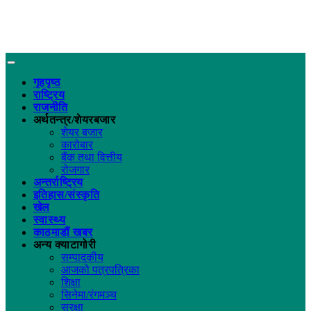
गृहपृष्ठ
राष्ट्रिय
राजनीति
अर्थतन्त्र/शेयरबजार
शेयर बजार
कारोबार
बैंक तथा वित्तीय
रोजगार
अन्तर्राष्ट्रिय
इतिहास/संस्कृति
खेल
स्वास्थ्य
काठमाडौं खबर
अन्य क्याटागोरी
सम्पादकीय
आजको पत्रपत्रिका
शिक्षा
सिनेमा/रंगमञ्च
सुरक्षा