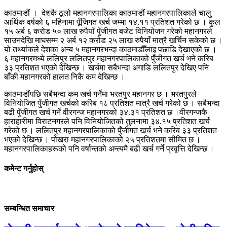
काठमाडौं । देशकै ठूलो महानगरपालिका काठमाडौं महानगरपालिकाले चालु
आर्थिक वर्षको ६ महिनामा पूँजिगत खर्च जम्मा १४.११ प्रतिशत गरेको छ । कुल
१५ अर्ब ६ करोड ५० लाख रुपैयाँ पुँजीगत बजेट विनियोजन गरेको महानगरले
साउनदेखि माघसम्म २ अर्ब १२ करोड २५ लाख रुपैयाँ मात्रै खर्चिन सकेको छ ।
यो तथ्यांकले देशका अन्य ५ महानगरभन्दा काठमाडौँलाइ पछाडि देखाएको छ ।
६ महानगरमध्ये ललिपुर ललितपुर महानगरपालिकाको पुँजीगत खर्च भने करिब
३३ प्रतिशत भएको देखिन्छ । खर्चमा सबैभन्दा अगाडि ललितपुर देखिए पनि
बाँकी महानगरको हालत निकै कम देखिन्छ ।
काठमाडौंपछि सबैभन्दा कम खर्च गर्नेमा भरतपुर महानगर छ । भरतपुरले
विनियोजित पुँजीगत खर्चको करिब १८ प्रतिशत मात्रै खर्च गरेको छ । सबैभन्दा
बढी पुँजीगत खर्च गर्ने वीरगन्ज महानगरको ३४.३१ प्रतिशत छ ।वीरगन्जकै
हाराहारीमा विराटनगरले पनि विनियोजितको तुलनामा ३४.१५ प्रतिशत खर्च
गरेको छ । ललितपुर महानगरपालिकाको पुँजीगत खर्च भने करिब ३३ प्रतिशत
भएको देखिन्छ । पोखरा महानगरपालिकाको २५ प्रतिशतमा सीमित छ ।
महानगरपालिकाहरूको पनि वर्षान्तको अन्त्यमै बढी खर्च गर्ने प्रवृत्ति देखिन्छ ।
कमेन्ट गर्नुहोस्
सम्बन्धित समाचार