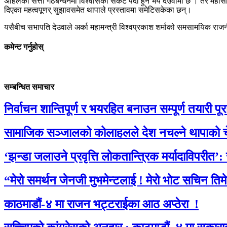
अहिलेको सत्ता गठबन्धनमा विश्वासको संकट पैदा हुने भय देउवामा छ । तर महासम
दिएका महत्वपूणर् सुझावसमेत थापाले प्रस्तावमा समेटिसकेका छन्।
यसैबीच सभापति देउवाले अर्का महामन्त्री विश्वप्रकाश शर्माको समसामयिक राज
कमेन्ट गर्नुहोस्
सम्बन्धित समाचार
निर्वाचन शान्तिपूर्ण र भयरहित बनाउन सम्पूर्ण तयारी पूरा 
सामाजिक सञ्जालको कोलाहलले देश नचल्ने थापाको च
‘झन्डा जलाउने प्रवृत्ति लोकतान्त्रिक मर्यादाविपरीत’:
“मेरो समर्थन जेनजी मुभमेन्टलाई ! मेरो भोट सचिन तिम
काठमाडौं-४ मा राजन भट्टराईका आठ अप्ठेरा !