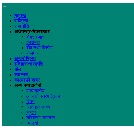
गृहपृष्ठ
राष्ट्रिय
राजनीति
अर्थतन्त्र/शेयरबजार
शेयर बजार
कारोबार
बैंक तथा वित्तीय
रोजगार
अन्तर्राष्ट्रिय
इतिहास/संस्कृति
खेल
स्वास्थ्य
काठमाडौं खबर
अन्य क्याटागोरी
सम्पादकीय
आजको पत्रपत्रिका
शिक्षा
सिनेमा/रंगमञ्च
सुरक्षा
तस्विरमा समाचार
भिडियो