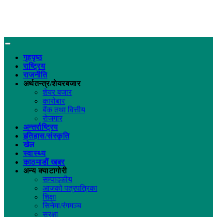
गृहपृष्ठ
राष्ट्रिय
राजनीति
अर्थतन्त्र/शेयरबजार
शेयर बजार
कारोबार
बैंक तथा वित्तीय
रोजगार
अन्तर्राष्ट्रिय
इतिहास/संस्कृति
खेल
स्वास्थ्य
काठमाडौं खबर
अन्य क्याटागोरी
सम्पादकीय
आजको पत्रपत्रिका
शिक्षा
सिनेमा/रंगमञ्च
सुरक्षा