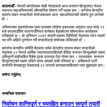
काठमाडौँ
–
नेपाली कांग्रेसका केही नेताहरूले आज सनातन हिन्दुराष्ट्र नेपाल
स्थापना महाअभियानको औपचारिक घोषणा गर्ने भएका छन् । कांग्रेस केन्द्रीय
सदस्य शंकर भण्डारीको संयोजकत्वमा आज
महाअभियानको घोषणा हुन लागेको
हो ।
अभियानका सहसंयोजक एवम्‌ प्रवक्ता
लोकेश
ढकालका अनुसार आज साढे १२
बजे काठमाडौँको थापागाउँस्थित बानेश्वर बैङ्क्वेटमा घोषणासभा कार्यक्रम
राखिएको छ । याे अभियान २०७१ सालमै लक्ष्मण घिमिरेको नेतृत्त्वमा गठन भएको
भए पनि अहिले पुनर्गठन गर्दै भण्डारीलाई संयोजक तोकिएको हो ।
कांग्रेस केन्द्रीय समिति बैठकमा समेत केन्द्रीय सदस्य शंकर भण्डारीको
नेतृत्वमा २२ नेताले धार्मिक
स्वतन्त्रतासहितको
वैदिक सनातन हिन्दुधर्मको पक्षमा
उभिनुपर्ने दाबीसहित विशेष पूरक प्रस्ताव पेस गरेका छन् । प्रस्तावमा
सनातन
हिन्दुराष्ट्रको पक्षमा उभिने समय आएको दाबी गरिएको छ। उनीहरूले पार्टी
सभापति शेरबहादुर देउवालाई २२ जनाको
हस्ताक्षरसहितको
पत्र बुझाएका छन्।
कमेन्ट गर्नुहोस्
सम्बन्धित समाचार
निर्वाचन शान्तिपूर्ण र भयरहित बनाउन सम्पूर्ण तयारी