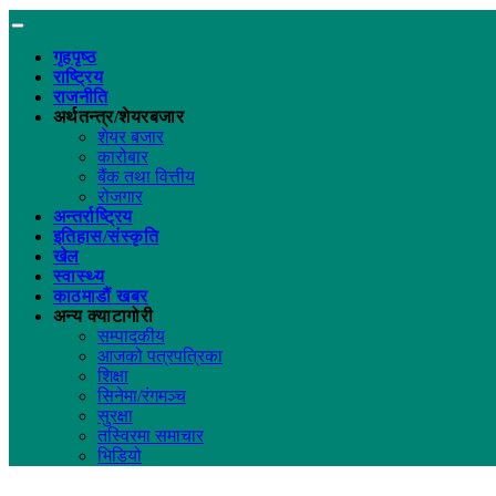
गृहपृष्ठ
राष्ट्रिय
राजनीति
अर्थतन्त्र/शेयरबजार
शेयर बजार
कारोबार
बैंक तथा वित्तीय
रोजगार
अन्तर्राष्ट्रिय
इतिहास/संस्कृति
खेल
स्वास्थ्य
काठमाडौं खबर
अन्य क्याटागोरी
सम्पादकीय
आजको पत्रपत्रिका
शिक्षा
सिनेमा/रंगमञ्च
सुरक्षा
तस्विरमा समाचार
भिडियो