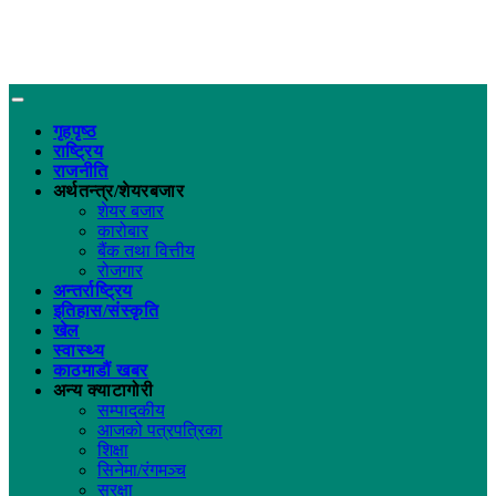
गृहपृष्ठ
राष्ट्रिय
राजनीति
अर्थतन्त्र/शेयरबजार
शेयर बजार
कारोबार
बैंक तथा वित्तीय
रोजगार
अन्तर्राष्ट्रिय
इतिहास/संस्कृति
खेल
स्वास्थ्य
काठमाडौं खबर
अन्य क्याटागोरी
सम्पादकीय
आजको पत्रपत्रिका
शिक्षा
सिनेमा/रंगमञ्च
सुरक्षा