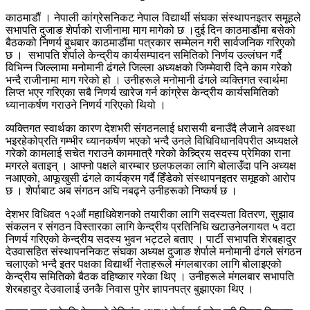
काठमाडौं । नेपाली कांग्रेसनिकट नेपाल विद्यार्थी संघका संस्थापनइतर समूहले
सभापति दुजाङ शेर्पाको राजीनामा माग मागेको छ ।दुई दिन काठमाडौंमा बसेको
बैठकको निणर्य बुधबार काठमाडौंमा पत्रकार सम्मेलन गरी सार्वजनिक गरिएको
छ । सभापति शेर्पाले केन्द्रीय कार्यसम्पादन समितिको निर्णय उल्लंघन गर्दै
विभिन्न जिल्लामा मनोमानी ढंगले जिल्ला अध्यक्षको जिम्मेवारी दिने काम गरेको
भन्दै राजीनामा माग गरेको हो । उनीहरूले मनोमानी ढंगले व्यक्तिगत स्वार्थमा
लिप्त भएर गरिएका सबै निणर्य खारेज गर्न कांग्रेस केन्द्रीय कार्यसमितिको
ध्यानाकर्षण गराउने निणर्य गरिएको थियो ।
व्यक्तिगत स्वार्थका कारण देशभरी संगठनलाई धरासयी बनाउँदै लैजाने अवस्था
भइरहेकोप्रति गम्भीर ध्यानकर्षण भएको भन्दै उनले विधिविधानविपरीत अध्यक्षले
गरेको कामलाई सचेत गराउने काममात्रै गरेको केन्न्द्रिय सदस्य प्रेमिका राना
मगरले बताइन् । आफ्नो पक्षले बारम्बार छलफलका लागि बोलाउँदा पनि अध्यक्ष
नआएको, आफूखुसी ढंगले कार्यक्रम गर्दै हिँडेको संस्थापनइतर समूहको आरोप
छ । शेर्पाबाट अब संगठन अघि नबढ्ने उनीहरूको निष्कर्ष छ ।
देशभर विधिवत १२औं महाधिवेशनको तयारीका लागि सदस्यता वितरण, सुझाव
संकलन र संगठन विस्तारका लागि केन्द्रीय प्रतिनिधि खटाउनेलगायत ५ वटा
निणर्य गरिएको केन्द्रीय सदस्य भुवन भट्टले बताए । पार्टी सभापति शेरबहादुर
देउवासहित संस्थापननिकट संघका अध्यक्ष दुजाङ शेर्पाले मनोमानी ढंगले संगठन
चलाएको भन्दै इतर पक्षका विद्यार्थी नेताहरूले मंगलबारका लागि बोलाइएको
केन्द्रीय समितिको बैठक वहिष्कार गरेका थिए । उनीहरूले मंगलबार सभापति
शेरबहादुर देउवालाई उनकै निवास पुगेर ज्ञापनपत्र बुझाएका थिए ।