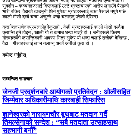
उच्च खान्दानी सुखसैयलको जीवन निर्वाह गर्दै आएका नक्कली क्रान्तिकारी
सुदर्शन
–
कञ्चनहरुलाई विप्लवलाई उल्टै भ्रष्टाचारको आरोप लगाउँदै पैसाको
भारी बोकेर
वैद्यको टाङमुनी छिर्न पुगेका भ्रष्टहरुलाई उक्त पैसाले नपुगे पछि
कालो मोसो दल्दै चन्दा असुल्ने धन्दा चलाउनु परेको देखिन्छ ।
क्रान्तितसचेतनप्रयत्नलेहुनेकुराहो
,
केही भ्रष्टहरुलाई कालो मोसो दल्दैमा
क्रान्ति हुने होइन
,
खाली यो त कमाउ धन्दा मात्रै हो । उनीहरूले किरण
–
गौरवहरुको क्रान्तिकारी आवरण भित्र लुकेर यो धन्दा चलाई राखेको देखिन्छ
,
वैद्य
–
गौरवहरुलाई लाज नलाग्नु अर्को अनौठो कुरा हो ।
कमेन्ट गर्नुहोस्
सम्बन्धित समाचार
जेनजी प्रदर्शनबारे आयोगको प्रतिवेदन : ओलीसहित
जिम्मेवार अधिकारीमाथि कारबाही सिफारिस
ज्ञानेश्वरको नारायणचौर बुथबाट मतदान गर्दै
तिमल्सेनाको सन्देश : “सबै मतदाता उत्साहसाथ
सहभागी बनौँ”