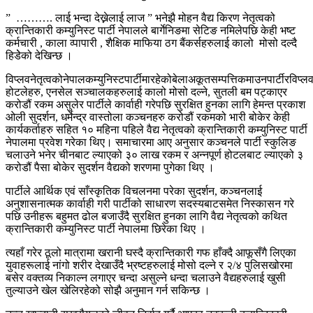
” ……….
लाई भन्दा देख्नेलाई लाज
”
भनेझै मोहन वैद्य किरण नेतृत्वको
क्रान्तिकारी कम्युनिस्ट पार्टी नेपालले बार्गेनिङमा सेटिङ नमिलेपछि केही भष्ट
कर्मचारी
,
काला व्पापारी
,
शैक्षिक माफिया ठग बैंकर्सहरुलाई कालो
मोसो दल्दै
हिडेेको देखिन्छ ।
विप्लवनेतृत्वकोनेपालकम्युनिस्टपार्टीमारहेकोबेलाअकूतसम्पत्तिकमाउनपार्टीरविप्
होटलेहरु
,
एनसेल सञ्चालकहरुलाई कालो मोसो दल्ने
,
सुतली बम पट्काएर
करोडौं रकम असुलेर पार्टीले कार्वाही गरेपछि सुरक्षित हुनका लागि हेमन्त प्रकाश
ओली सुदर्शन
,
धर्मेन्द्र वास्तोला कञ्चनहरु करोडौं रकमको भारी बोकेर केही
कार्यकर्ताहरु सहित १० महिना पहिले वैद्य नेतृत्वको क्रान्तिकारी कम्युनिस्ट पार्टी
नेपालमा प्रवेश गरेका थिए। समाचारमा आए अनुसार कञ्चनले पार्टी स्कुलिङ
चलाउने भनेर चीनबाट ल्याएको ३० लाख रकम र अन्नपूर्ण होटलबाट ल्याएको ३
करोडौं पैसा बोकेर सुदर्शन वैद्यको शरणमा पुगेका थिए ।
पार्टीले आर्थिक एवं साँस्कृतिक विचलनमा परेका सुदर्शन
,
कञ्चनलाई
अनुशासनात्मक कार्वाही गरी पार्टीको साधारण सदस्यबाटसमेत निस्कासन गरे
पछि उनीहरू बहुमत ढोल बजाउँदै सुरक्षित हुनका लागि वैद्य नेतृत्वको कथित
क्रान्तिकारी कम्युनिस्ट पार्टी नेपालमा छिरेका थिए ।
त्यहाँ गरेर ठूलो मात्रामा खरानी घस्दै क्रान्तिकारी गफ हाँक्दै आफूसँगै लिएका
युवाहरूलाई नांगो शरीर देखाउँदै भ्रष्टहरुलाई मोसो दल्ने र २
/
४ पुलिसखोरमा
बसेर वक्तव्य निकाल्न लगाएर चन्दा असुल्ने धन्दा चलाउने वैद्यहरुलाई खुसी
तुल्याउने खेल खेलिरहेको सोझै अनुमान गर्न सकिन्छ ।