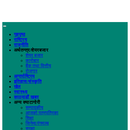
गृहपृष्ठ
राष्ट्रिय
राजनीति
अर्थतन्त्र/शेयरबजार
शेयर बजार
कारोबार
बैंक तथा वित्तीय
रोजगार
अन्तर्राष्ट्रिय
इतिहास/संस्कृति
खेल
स्वास्थ्य
काठमाडौं खबर
अन्य क्याटागोरी
सम्पादकीय
आजको पत्रपत्रिका
शिक्षा
सिनेमा/रंगमञ्च
सुरक्षा