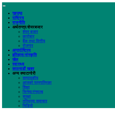
गृहपृष्ठ
राष्ट्रिय
राजनीति
अर्थतन्त्र/शेयरबजार
शेयर बजार
कारोबार
बैंक तथा वित्तीय
रोजगार
अन्तर्राष्ट्रिय
इतिहास/संस्कृति
खेल
स्वास्थ्य
काठमाडौं खबर
अन्य क्याटागोरी
सम्पादकीय
आजको पत्रपत्रिका
शिक्षा
सिनेमा/रंगमञ्च
सुरक्षा
तस्विरमा समाचार
भिडियो