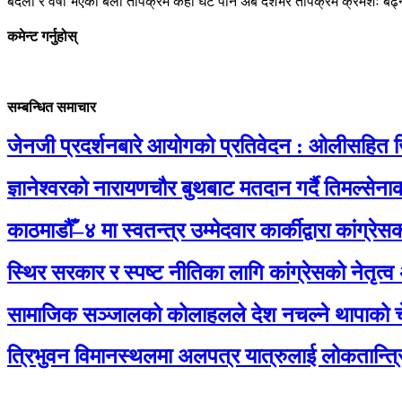
बदली र वर्षा भएका बेला तापक्रम केही घटे पनि अब देशभर तापक्रम क्रमशः बढ्
कमेन्ट गर्नुहोस्
सम्बन्धित समाचार
जेनजी प्रदर्शनबारे आयोगको प्रतिवेदन : ओलीसहित ज
ज्ञानेश्वरको नारायणचौर बुथबाट मतदान गर्दै तिमल्से
काठमाडौँ–४ मा स्वतन्त्र उम्मेदवार कार्कीद्वारा कांग्
स्थिर सरकार र स्पष्ट नीतिका लागि कांग्रेसको नेतृत्व
सामाजिक सञ्जालको कोलाहलले देश नचल्ने थापाको च
त्रिभुवन विमानस्थलमा अलपत्र यात्रुलाई लोकतान्त्