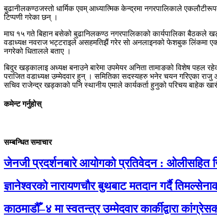
बुढानीलकण्ठजस्तो धार्मिक एवम् आध्यात्मिक केन्द्रमा नगरपालिकाले एकलौटीरूपमा 
टिप्पणी गरेका छन् ।
माघ १५ गते बिहान बसेको बुढानिलकण्ठ नगरपालिकाको कार्यपालिका बैठकले खड्क
वडाध्यक्ष नवराज भट्टराइले असहमतिझैं गरेर साे अनलाइनको फेशबुक लिंकमा एक 
नगरेको धितालले बताए ।
बिदुर खड्कालाइ अध्यक्ष बनाउने बारेमा उपमेयर अनिता तामाङको विशेष पहल रहे
पराजित वडाध्यक्ष उम्मेदवार हुन् । समितिका सदस्यहरु भनेर चयन गरिएका राजु अ
सचिव राजेन्द्र खड्काको पनि स्थानीय एमाले कार्यकर्ता हुनुको परिचय बाहेक खासै
कमेन्ट गर्नुहोस्
सम्बन्धित समाचार
जेनजी प्रदर्शनबारे आयोगको प्रतिवेदन : ओलीसहित ज
ज्ञानेश्वरको नारायणचौर बुथबाट मतदान गर्दै तिमल्से
काठमाडौँ–४ मा स्वतन्त्र उम्मेदवार कार्कीद्वारा कांग्