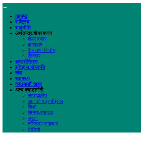
गृहपृष्ठ
राष्ट्रिय
राजनीति
अर्थतन्त्र/शेयरबजार
शेयर बजार
कारोबार
बैंक तथा वित्तीय
रोजगार
अन्तर्राष्ट्रिय
इतिहास/संस्कृति
खेल
स्वास्थ्य
काठमाडौं खबर
अन्य क्याटागोरी
सम्पादकीय
आजको पत्रपत्रिका
शिक्षा
सिनेमा/रंगमञ्च
सुरक्षा
तस्विरमा समाचार
भिडियो