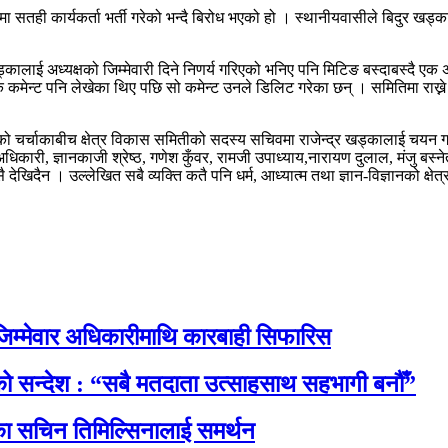
सतही कार्यकर्ता भर्ती गरेको भन्दै बिरोध भएको हो । स्थानीयवासीले बिदुर खड्काजस
ालाई अध्यक्षको जिम्मेवारी दिने निणर्य गरिएको भनिए पनि मिटिङ बस्दाबस्दै 
कमेन्ट पनि लेखेका थिए पछि सो कमेन्ट उनले डिलिट गरेका छन् । समितिमा राख्ने 
को चर्चाकाबीच क्षेत्र विकास समितीको सदस्य सचिवमा राजेन्द्र खड्कालाई चयन ग
धिकारी, ज्ञानकाजी श्रेष्ठ, गणेश कुँवर, रामजी उपाध्याय,नारायण दुलाल, मंजु बस
 देखिदैन । उल्लेखित सबै व्यक्ति कतै पनि धर्म, आध्यात्म तथा ज्ञान-विज्ञानको क्
िम्मेवार अधिकारीमाथि कारबाही सिफारिस
नाको सन्देश : “सबै मतदाता उत्साहसाथ सहभागी बनौँ”
रेसका सचिन तिमिल्सिनालाई समर्थन